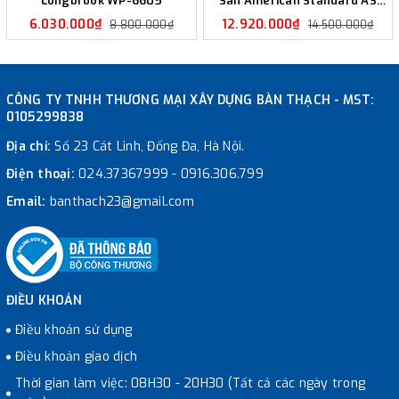
Longbrook WP-6605
Sàn American Standard AS
Longbrook WP-6602
6.030.000₫
12.920.000₫
8.800.000₫
14.500.000₫
CÔNG TY TNHH THƯƠNG MẠI XÂY DỰNG BÀN THẠCH - MST:
0105299838
Địa chỉ:
Số 23 Cát Linh, Đống Đa, Hà Nội.
Điện thoại:
024.37367999
-
0916.306.799
Email:
banthach23@gmail.com
ĐIỀU KHOẢN
Điều khoản sử dụng
Điều khoản giao dịch
Thời gian làm việc: 08H30 - 20H30 (Tất cả các ngày trong