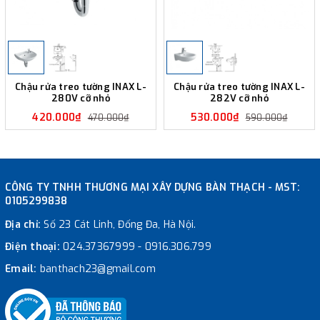
Chậu rửa treo tường INAX L-
Chậu rửa treo tường INAX L-
280V cỡ nhỏ
282V cỡ nhỏ
420.000₫
530.000₫
470.000₫
590.000₫
CÔNG TY TNHH THƯƠNG MẠI XÂY DỰNG BÀN THẠCH - MST:
0105299838
Địa chỉ:
Số 23 Cát Linh, Đống Đa, Hà Nội.
Điện thoại:
024.37367999
-
0916.306.799
Email:
banthach23@gmail.com