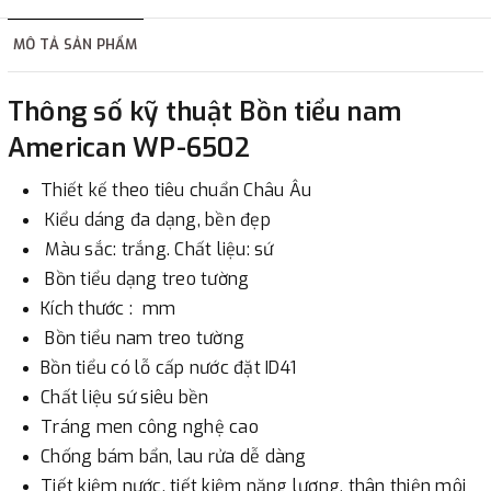
hàng tùy thuộc vào đơn hàng.
MÔ TẢ SẢN PHẨM
2. Thanh toán trực tiếp tại :
Thông số kỹ thuật Bồn tiểu nam
-
Showroom Thanh Hương
Địa chỉ : 23 phố Cát Linh,
American WP-6502
phường Cát Linh, quận Đống Đa, Hà Nội.
Thiết kế theo tiêu chuẩn Châu Âu
3. Chuyển khoản qua ngân hàng
Kiểu dáng đa dạng, bền đẹp
Màu sắc: trắng. Chất liệu: sứ
- Nếu địa điểm giao hàng khác với địa điểm thanh toán
Bồn tiểu dạng treo tường
hoặc với những đơn đặt hàng ngoài nội thành Hà Nội.
Kích thước : mm
Chúng tôi sẽ thu tiền trước 100% giá trị hàng + phí vận
Bồn tiểu nam treo tường
chuyển theo cước phí tính trong chính sách vận chuyển
Bồn tiểu có lỗ cấp nước đặt ID41
bằng phương thức chuyển khoản trước khi giao hàng.
Chất liệu sứ siêu bền
- Sau khi có thông tin xác thực đã chuyển tiền của quý
Tráng men công nghệ cao
khách, chúng tôi sẽ thực hiện đơn hàng theo yêu cầu.
Chống bám bẩn, lau rửa dễ dàng
Tiết kiệm nước, tiết kiệm năng lượng, thân thiện môi