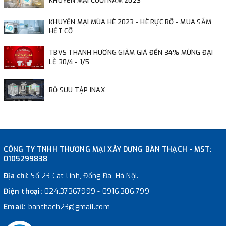
KHUYẾN MẠI CUỐI NĂM 2023
KHUYẾN MẠI MÙA HÈ 2023 - HÈ RỰC RỠ - MUA SẮM
HẾT CỠ
TBVS THANH HƯƠNG GIẢM GIÁ ĐẾN 34% MỪNG ĐẠI
LỄ 30/4 - 1/5
BỘ SƯU TẬP INAX
CÔNG TY TNHH THƯƠNG MẠI XÂY DỰNG BÀN THẠCH - MST:
0105299838
Địa chỉ:
Số 23 Cát Linh, Đống Đa, Hà Nội.
Điện thoại:
024.37367999
-
0916.306.799
Email:
banthach23@gmail.com