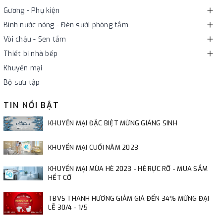
Gương - Phụ kiện
Bình nước nóng - Đèn sưởi phòng tắm
Vòi chậu - Sen tắm
Thiết bị nhà bếp
Khuyến mại
Bộ sưu tập
TIN NỔI BẬT
KHUYẾN MẠI ĐẶC BIỆT MỪNG GIÁNG SINH
KHUYẾN MẠI CUỐI NĂM 2023
KHUYẾN MẠI MÙA HÈ 2023 - HÈ RỰC RỠ - MUA SẮM
HẾT CỠ
TBVS THANH HƯƠNG GIẢM GIÁ ĐẾN 34% MỪNG ĐẠI
LỄ 30/4 - 1/5