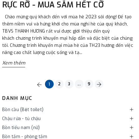
RỰC RỠ - MUA SẮM HẾT CỠ
Chào mừng quý khách đến với mùa hè 2023 sôi động! Để tạo
thêm niềm vui và hứng khởi cho mùa nghỉ hè của quý khách,
TBVS THANH HƯƠNG rất vui được giới thiệu đến quý
khách chương trình khuyến mại hấp dẫn và đặc biệt của chúng
tôi. Chương trình khuyến mại mùa hè của TH23 hướng đến việc
nâng cao chất lượng cuộc sống và tạ...
Xem thêm
2
3
...
9
1
DANH MỤC
Bồn cầu (Bệt toilet)
Chậu rửa - tủ chậu
Bồn tiểu nam (nữ)
Bồn tắm - phòng tắm