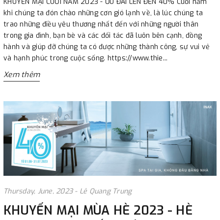
KHUYẾN MẠI CUỐI NĂM 2023 - ƯU ĐÃI LÊN ĐẾN 40% Cuối năm
khi chúng ta đón chào những cơn gió lạnh về, là lúc chúng ta
trao những điều yêu thương nhất đến với những người thân
trong gia đình, bạn bè và các đối tác đã luôn bên cạnh, đồng
hành và giúp đỡ chúng ta có được những thành công, sự vui vẻ
và hạnh phúc trong cuộc sống. https://www.thie...
Xem thêm
Thursday, June, 2023 - Lê Quang Trung
KHUYẾN MẠI MÙA HÈ 2023 - HÈ