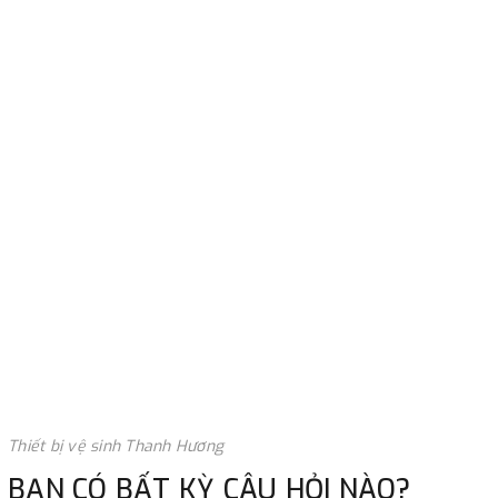
Thiết bị vệ sinh Thanh Hương
BẠN CÓ BẤT KỲ CÂU HỎI NÀO?