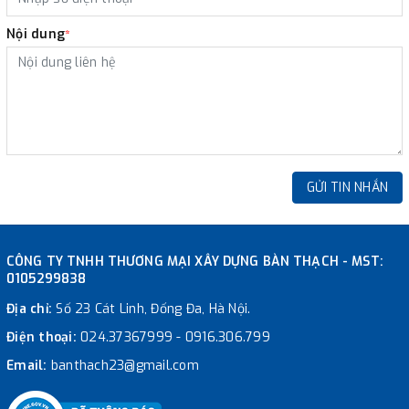
Nội dung
*
GỬI TIN NHẮN
CÔNG TY TNHH THƯƠNG MẠI XÂY DỰNG BÀN THẠCH - MST:
0105299838
Địa chỉ:
Số 23 Cát Linh, Đống Đa, Hà Nội.
Điện thoại:
024.37367999
-
0916.306.799
Email:
banthach23@gmail.com