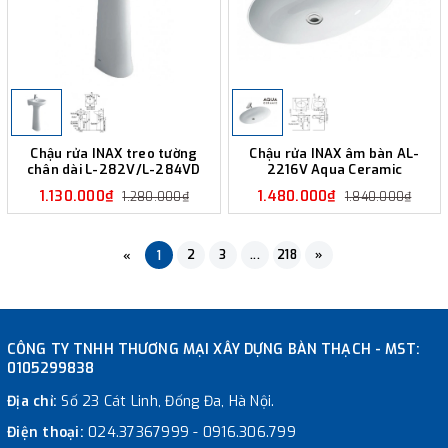
Chậu rửa INAX treo tường
Chậu rửa INAX âm bàn AL-
chân dài L-282V/L-284VD
2216V Aqua Ceramic
1.130.000₫
1.480.000₫
1.280.000₫
1.840.000₫
2
3
...
218
»
«
1
CÔNG TY TNHH THƯƠNG MẠI XÂY DỰNG BÀN THẠCH - MST:
0105299838
Địa chỉ:
Số 23 Cát Linh, Đống Đa, Hà Nội.
Điện thoại:
024.37367999
-
0916.306.799