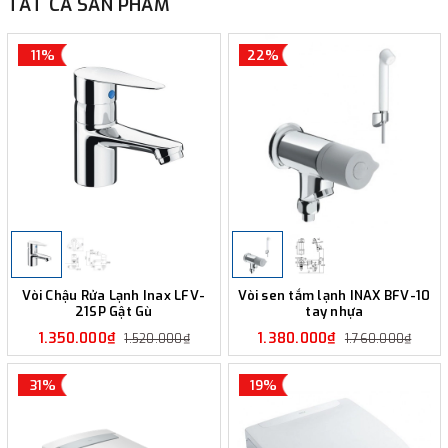
TẤT CẢ SẢN PHẨM
11%
22%
Vòi Chậu Rửa Lạnh Inax LFV-
Vòi sen tắm lạnh INAX BFV-10
21SP Gật Gù
tay nhựa
1.350.000₫
1.380.000₫
1.520.000₫
1.760.000₫
31%
19%