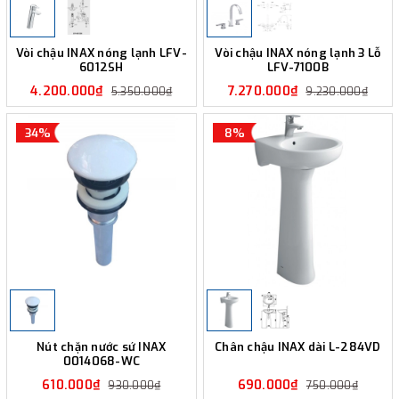
Vòi chậu INAX nóng lạnh LFV-
Vòi chậu INAX nóng lạnh 3 Lỗ
6012SH
LFV-7100B
4.200.000₫
7.270.000₫
5.350.000₫
9.230.000₫
34%
8%
Nút chặn nước sứ INAX
Chân chậu INAX dài L-284VD
0014068-WC
610.000₫
690.000₫
930.000₫
750.000₫