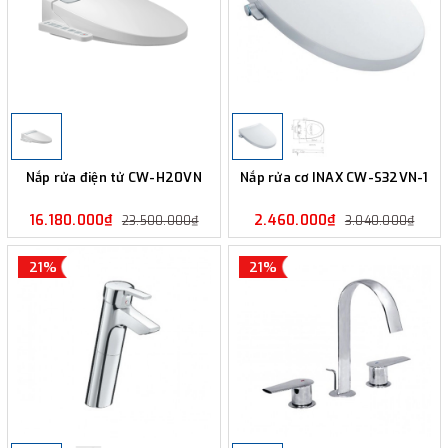
Nắp rửa điện tử CW-H20VN
Nắp rửa cơ INAX CW-S32VN-1
16.180.000₫
2.460.000₫
23.500.000₫
3.040.000₫
21%
21%