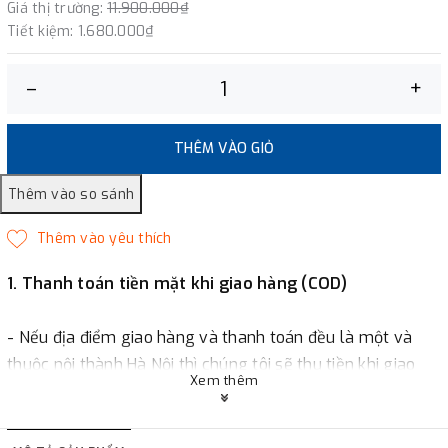
Giá thị trường:
11.900.000₫
Tiết kiệm:
1.680.000₫
–
+
THÊM VÀO GIỎ
1. Thanh toán tiền mặt khi giao hàng (COD)
- Nếu địa điểm giao hàng và thanh toán đều là một và
thuộc nội thành Hà Nội thì chúng tôi sẽ thu tiền khi giao
Xem thêm
hàng hoặc khách hàng đặt tiền trước một phần giá trị đơn
hàng tùy thuộc vào đơn hàng.