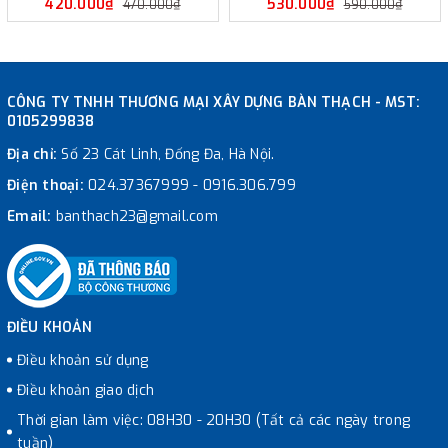
420.000₫
530.000₫
470.000₫
590.000₫
CÔNG TY TNHH THƯƠNG MẠI XÂY DỰNG BÀN THẠCH - MST:
0105299838
Địa chỉ:
Số 23 Cát Linh, Đống Đa, Hà Nội.
Điện thoại:
024.37367999
-
0916.306.799
Email:
banthach23@gmail.com
ĐIỀU KHOẢN
Điều khoản sử dụng
Điều khoản giao dịch
Thời gian làm việc: 08H30 - 20H30 (Tất cả các ngày trong
tuần)