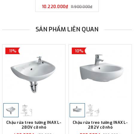
10.220.000₫
11.900.000₫
SẢN PHẨM LIÊN QUAN
11%
10%
Chậu rửa treo tường INAX L-
Chậu rửa treo tường INAX L-
280V cỡ nhỏ
282V cỡ nhỏ