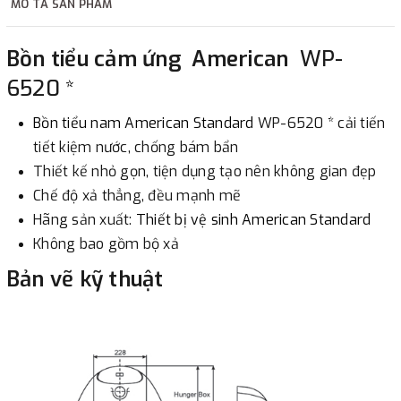
MÔ TẢ SẢN PHẨM
2. Thanh toán trực tiếp tại :
Bồn tiểu cảm ứng American
WP-
-
Showroom Thanh Hương
Địa chỉ : 23 phố Cát Linh,
6520 *
phường Cát Linh, quận Đống Đa, Hà Nội.
Bồn tiểu nam
American Standard
WP-6520 *
cải tiến
3. Chuyển khoản qua ngân hàng
tiết kiệm nước, chống bám bẩn
Thiết kế nhỏ gọn, tiện dụng tạo nên không gian đẹp
- Nếu địa điểm giao hàng khác với địa điểm thanh toán
Chế độ xả thẳng, đều mạnh mẽ
hoặc với những đơn đặt hàng ngoài nội thành Hà Nội.
Hãng sản xuất:
Thiết bị vệ sinh American Standard
Chúng tôi sẽ thu tiền trước 100% giá trị hàng + phí vận
Không bao gồm bộ xả
chuyển theo cước phí tính trong chính sách vận chuyển
Bản vẽ kỹ thuật
bằng phương thức chuyển khoản trước khi giao hàng.
- Sau khi có thông tin xác thực đã chuyển tiền của quý
khách, chúng tôi sẽ thực hiện đơn hàng theo yêu cầu.