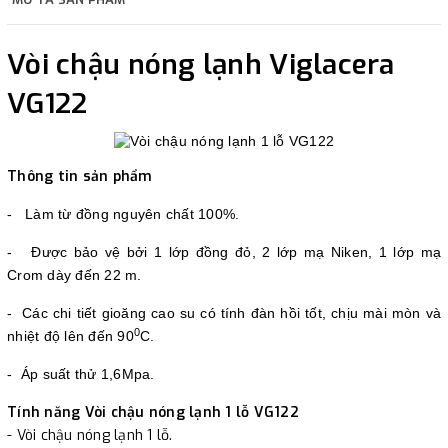
2. Thanh toán trực tiếp tại :
Vòi chậu nóng lạnh Viglacera
-
Showroom Thanh Hương
Địa chỉ : 23 phố Cát Linh,
VG122
phường Cát Linh, quận Đống Đa, Hà Nội.
3. Chuyển khoản qua ngân hàng
Thông tin sản phẩm
- Nếu địa điểm giao hàng khác với địa điểm thanh toán
- Làm từ đồng nguyên chất 100%.
hoặc với những đơn đặt hàng ngoài nội thành Hà Nội.
- Được bảo vệ bởi 1 lớp đồng đỏ, 2 lớp mạ Niken, 1 lớp mạ
Chúng tôi sẽ thu tiền trước 100% giá trị hàng + phí vận
Crom dày đến 22 m.
chuyển theo cước phí tính trong chính sách vận chuyển
- Các chi tiết gioăng cao su có tính đàn hồi tốt, chịu mài mòn và
bằng phương thức chuyển khoản trước khi giao hàng.
0
nhiệt độ lên đến 90
C.
- Sau khi có thông tin xác thực đã chuyển tiền của quý
khách, chúng tôi sẽ thực hiện đơn hàng theo yêu cầu.
- Áp suất thử 1,6Mpa.
Tính năng Vòi chậu nóng lạnh 1 lỗ VG122
- Vòi chậu nóng lạnh 1 lỗ.