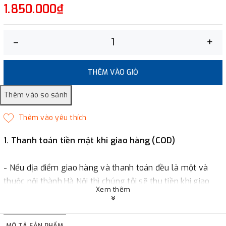
1.850.000₫
–
+
THÊM VÀO GIỎ
1. Thanh toán tiền mặt khi giao hàng (COD)
- Nếu địa điểm giao hàng và thanh toán đều là một và
thuộc nội thành Hà Nội thì chúng tôi sẽ thu tiền khi giao
Xem thêm
hàng hoặc khách hàng đặt tiền trước một phần giá trị đơn
hàng tùy thuộc vào đơn hàng.
MÔ TẢ SẢN PHẨM