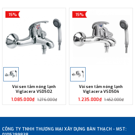
15%
15%
Vòi sen tắm nóng lạnh
Vòi sen tắm nóng lạnh
Viglacera VSD502
Viglacera VSD504
1.085.000₫
1.235.000₫
1.276.000₫
1.452.000₫
CÔNG TY TNHH THƯƠNG MẠI XÂY DỰNG BÀN THẠCH - MST:
0105299838