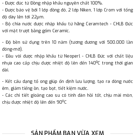
- Được đúc từ Đồng nhập khẩu nguyên chất 100%.
- Được bảo vệ bởi 1 lớp đồng đỏ, 2 lớp Niken, 1 lớp Crom với tổng
độ dày lên tới 22µm.
- Bộ chia nước được nhập khẩu từ hãng Ceramtech - CHLB Đức
với mặt trượt bằng gốm Ceramic.
- Độ bền sử dụng trên 10 năm (tương đương với 500.000 lần
đóng-mở).
- Đầu vòi được nhập khẩu từ Neoperl - CHLB Đức với chất liệu
0
nhựa cao cấp chịu được nhiệt độ lên đến 140
C trong thời gian
dài.
- Kết cấu dạng tổ ong giúp ổn định lưu lượng, tạo ra dòng nước
êm, giảm tiếng ồn, tạo bọt, tiết kiệm nước.
- Các chi tiết gioăng cao su có tính đàn hồi tốt, chịu mài mòn,
0
chịu được nhiệt độ lên đến 90
C
SẢN PHẨM BẠN VỪA XEM