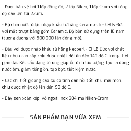
- Được bảo vệ bởi 1 lớp đồng đỏ, 2 lớp Niken, 1 lớp Crom với tổng
độ dày lên tới 22µm.
- Bộ chia nước được nhập khẩu từ hãng Ceramtech - CHLB Đức
với mặt trượt bằng gốm Ceramic. Độ bền sử dụng trên 10 năm
(tương đương với 500.000 lần đóng-mở).
- Đầu vòi được nhập khẩu từ hãng Neoperl - CHLB Đức với chất
liệu nhựa cao cấp chịu được nhiệt độ lên đến 140 độ C trong thời
gian dài. Kết cấu dạng tổ ong giúp ổn định lưu lượng, tạo ra dòng
nước êm, giảm tiếng ồn, tạo bọt, tiết kiệm nước.
- Các chi tiết gioăng cao su có tính đàn hồi tốt, chịu mài mòn,
chịu được nhiệt độ lên đến 90 độ C.
- Dây sen xoắn kép, vỏ ngoài Inox 304 mạ Niken-Crom
SẢN PHẨM BẠN VỪA XEM