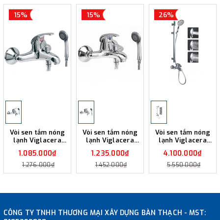
15%
15%
26%
Vòi sen tắm nóng
Vòi sen tắm nóng
Vòi sen tắm nóng
lạnh Viglacera
lạnh Viglacera
lạnh Viglacera
VSD502
VSD504
VG541.1
1.085.000₫
1.235.000₫
4.100.000₫
1.276.000₫
1.452.000₫
5.550.000₫
CÔNG TY TNHH THƯƠNG MẠI XÂY DỰNG BÀN THẠCH - MST: