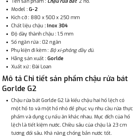
Tên sản phẩm :
Chậu rửa bát
2 hố.
phường Cát Linh, quận Đống Đa, Hà Nội.
Model :
G-2
Kích cỡ : 880 x 500 x 250 mm
3. Chuyển khoản qua ngân hàng
Chất liệu chậu
:
Inox 304
Độ dày thành chậu : 1.5 mm
- Nếu địa điểm giao hàng khác với địa điểm thanh toán
Số ngăn rửa : 02 ngăn
hoặc với những đơn đặt hàng ngoài nội thành Hà Nội.
Phụ kiện đi kèm :
Bộ xi-phông đầy đủ.
Chúng tôi sẽ thu tiền trước 100% giá trị hàng + phí vận
Hãng sản xuất :
Gorlde
chuyển theo cước phí tính trong chính sách vận chuyển
Xuất xứ : Đài Loan
bằng phương thức chuyển khoản trước khi giao hàng.
- Sau khi có thông tin xác thực đã chuyển tiền của quý
Mô tả Chi tiết sản phẩm chậu rửa bát
khách, chúng tôi sẽ thực hiện đơn hàng theo yêu cầu.
Gorlde G2
Chậu rửa bát Gorlde G2 là kiểu chậu hai hố lệch có
một hố to và một hổ nhỏ để phục vụ nhu cầu rửa thực
phẩm và dụng cụ nấu ăn khác nhau. Mục đích của hố
lệch là tiết kiệm nước. Chiều sâu của chậu là 23 cm
tương đối sâu. Khả năng chống bắn nước tốt.