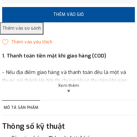
THÊM VÀO GIỎ
1. Thanh toán tiền mặt khi giao hàng (COD)
- Nếu địa điểm giao hàng và thanh toán đều là một và
thuộc nội thành Hà Nội thì chúng tôi sẽ thu tiền khi giao
Xem thêm
hàng hoặc khách hàng đặt tiền trước một phần giá trị đơn
hàng tùy thuộc vào đơn hàng.
MÔ TẢ SẢN PHẨM
2. Thanh toán trực tiếp tại :
Thông số kỹ thuật
-
Showroom Thanh Hương
Địa chỉ : 23 phố Cát Linh,