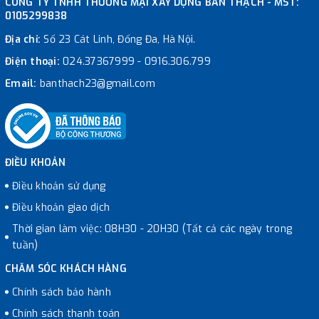
CÔNG TY TNHH THƯƠNG MẠI XÂY DỰNG BÀN THẠCH - MST:
0105299838
Địa chỉ:
Số 23 Cát Linh, Đống Đa, Hà Nội.
Điện thoại:
024.37367999
-
0916.306.799
Email:
banthach23@gmail.com
ĐIỀU KHOẢN
Điều khoản sử dụng
Điều khoản giao dịch
Thời gian làm việc: 08H30 - 20H30 (Tất cả các ngày trong
tuần)
CHĂM SÓC KHÁCH HÀNG
Chính sách bảo hành
Chính sách thanh toán