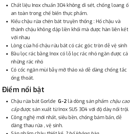
Chất liệu Inox chuẩn 304 không dỉ sét, chống loang ố
an toàn trong chế biến thực phẩm.
Kiểu chậu rửa chén bát truyền thống : Hố chậu và
thành chậu không dập liền khối mà được hàn liên kết
với nhau
Lòng của hố chậu rửu bát có các góc tròn dễ vệ sinh
Bầu lọc rác bằng Inox có lỗ lọc rác nhỏ ngăn được cả
những rác nhỏ
Có cốc ngăn mùi bẫy mỡ tháo xả dễ dàng chống tắc
ống thoát.
Điểm nổi bật
Chậu rửa bát Gorlde
G-2
là dòng sản phẩm
chậu cao
cấp
được sản xuất từ Inox SUS 304 với độ dày nổi trội.
Công nghệ mới nhất, siêu bền, chống bám bẩn, dễ
dàng thau rửa , vệ sinh.
Sản phẩm chậu thiết kế
2 hố không bàn.