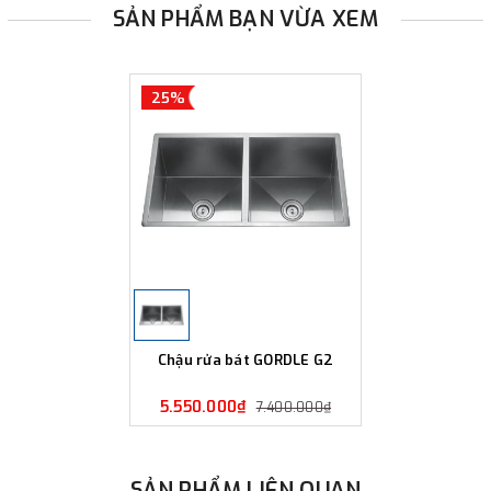
SẢN PHẨM BẠN VỪA XEM
25%
Chậu rửa bát GORDLE G2
5.550.000₫
7.400.000₫
SẢN PHẨM LIÊN QUAN