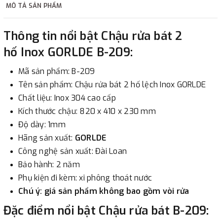
MÔ TẢ SẢN PHẨM
2. Thanh toán trực tiếp tại :
Thông tin nổi bật Chậu rửa bát 2
-
Showroom Thanh Hương
Địa chỉ : 23 phố Cát Linh,
hố Inox GORLDE B-209:
phường Cát Linh, quận Đống Đa, Hà Nội.
Mã sản phẩm: B-209
3. Chuyển khoản qua ngân hàng
Tên sản phẩm: Chậu rửa bát 2 hố lệch Inox GORLDE
Chất liệu: Inox 304 cao cấp
- Nếu địa điểm giao hàng khác với địa điểm thanh toán
Kích thước chậu: 820 x 410 x 230 mm
hoặc với những đơn đặt hàng ngoài nội thành Hà Nội.
Độ dày: 1mm
Chúng tôi sẽ thu tiền trước 100% giá trị hàng + phí vận
Hãng sản xuất:
GORLDE
chuyển theo cước phí tính trong chính sách vận chuyển
Công nghệ sản xuất: Đài Loan
bằng phương thức chuyển khoản trước khi giao hàng.
Bảo hành: 2 năm
- Sau khi có thông tin xác thực đã chuyển tiền của quý
Phụ kiện đi kèm: xi phông thoát nước
khách, chúng tôi sẽ thực hiện đơn hàng theo yêu cầu.
Chú ý: giá sản phẩm không bao gồm vòi rửa
Đặc điểm nổi bật Chậu rửa bát B-209: