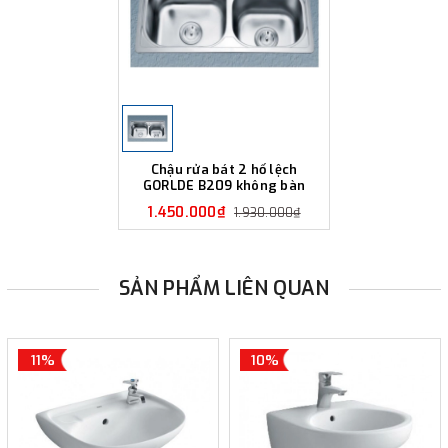
Chậu rửa bát 2 hố lệch
GORLDE B209 không bàn
1.450.000₫
1.930.000₫
SẢN PHẨM LIÊN QUAN
11%
10%