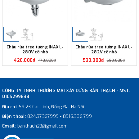
Chậu rửa treo tường INAX L-
Chậu rửa treo tường INAX L-
280V cỡ nhỏ
282V cỡ nhỏ
420.000₫
530.000₫
470.000₫
590.000₫
CÔNG TY TNHH THƯƠNG MẠI XÂY DỰNG BÀN THẠCH - MST:
0105299838
Địa chỉ:
Số 23 Cát Linh, Đống Đa, Hà Nội.
Điện thoại:
024.37367999
-
0916.306.799
Email:
banthach23@gmail.com