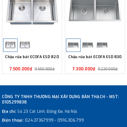
Chậu rửa bát ECOFA ESD 820
Chậu rửa bát ECOFA ESD 830
7.500.000₫
7.300.000₫
11.550.000₫
11.220.000₫
CÔNG TY TNHH THƯƠNG MẠI XÂY DỰNG BÀN THẠCH - MST:
0105299838
Địa chỉ:
Số 23 Cát Linh, Đống Đa, Hà Nội.
Điện thoại:
024.37367999
-
0916.306.799