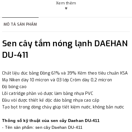
Xem thêm
hàng hoặc khách hàng đặt tiền trước một phần giá trị đơn
hàng tùy thuộc vào đơn hàng.
MÔ TẢ SẢN PHẨM
2. Thanh toán trực tiếp tại :
Sen cây tắm nóng lạnh DAEHAN
-
Showroom Thanh Hương
Địa chỉ : 23 phố Cát Linh,
DU-411
phường Cát Linh, quận Đống Đa, Hà Nội.
3. Chuyển khoản qua ngân hàng
Chất liệu đúc bằng Đồng 61% và 39% Kẽm theo tiêu chuẩn KSA
Mạ Niken dày 10 micron và 03 lớp Crôm dày 0,2 micron
- Nếu địa điểm giao hàng khác với địa điểm thanh toán
Độ bóng cao
hoặc với những đơn đặt hàng ngoài nội thành Hà Nội.
Lõi catridge phần vỏ được làm bằng nhựa PVC
Đầu vòi được thiết kế độc đáo bằng nhựa cao cấp
Chúng tôi sẽ thu tiền trước 100% giá trị hàng + phí vận
Tạo bọt trong dòng chảy giúp tiết kiệm nước, không bắn nước
chuyển theo cước phí tính trong chính sách vận chuyển
bằng phương thức chuyển khoản trước khi giao hàng.
Thông số kỹ thuật của sen cây Daehan DU-411
- Sau khi có thông tin xác thực đã chuyển tiền của quý
- Tên sản phẩm: sen cây Daehan DU-411