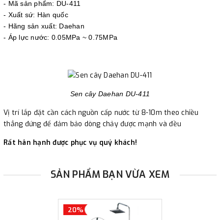
- Mã sản phẩm: DU-411
khách, chúng tôi sẽ thực hiện đơn hàng theo yêu cầu.
- Xuất sứ: Hàn quốc
- Hãng sản xuất: Daehan
- Áp lực nước: 0.05MPa ~ 0.75MPa
Sen cây Daehan DU-411
Vị trí lắp đặt cần cách nguồn cấp nước từ 8-10m theo chiều
thẳng đứng để đảm bảo dòng chảy được mạnh và đều
Rất hân hạnh được phục vụ quý khách!
SẢN PHẨM BẠN VỪA XEM
20%