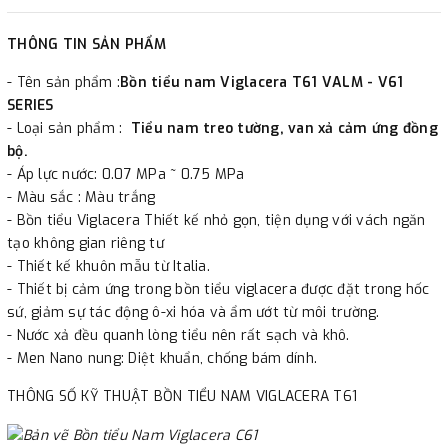
2. Thanh toán trực tiếp tại :
THÔNG TIN SẢN PHẨM
-
Showroom Thanh Hương
Địa chỉ : 23 phố Cát Linh,
- Tên sản phẩm :
Bồn tiểu nam Viglacera T61 VALM - V61
phường Cát Linh, quận Đống Đa, Hà Nội.
SERIES​
- Loại sản phẩm :
Tiểu nam treo tường, van xả cảm ứng đồng
3. Chuyển khoản qua ngân hàng
bộ.
- Áp lực nước: 0.07 MPa ~ 0.75 MPa
- Nếu địa điểm giao hàng khác với địa điểm thanh toán
- Màu sắc : Màu trắng
- Bồn tiểu Viglacera Thiết kế nhỏ gọn, tiện dụng với vách ngăn
hoặc với những đơn đặt hàng ngoài nội thành Hà Nội.
tạo không gian riêng tư
Chúng tôi sẽ thu tiền trước 100% giá trị hàng + phí vận
- Thiết kế khuôn mẫu từ Italia.
chuyển theo cước phí tính trong chính sách vận chuyển
- Thiết bị cảm ứng trong bồn tiểu viglacera được đặt trong hốc
bằng phương thức chuyển khoản trước khi giao hàng.
sứ, giảm sự tác động ô-xi hóa và ẩm ướt từ môi trường.
- Sau khi có thông tin xác thực đã chuyển tiền của quý
- Nước xả đều quanh lòng tiểu nên rất sạch và khô.
- Men Nano nung: Diệt khuẩn, chống bám dính.
khách, chúng tôi sẽ thực hiện đơn hàng theo yêu cầu.
THÔNG SỐ KỸ THUẬT BỒN TIỂU NAM VIGLACERA T61