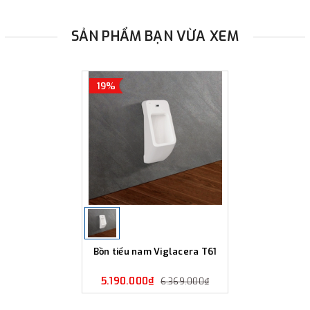
SẢN PHẨM BẠN VỪA XEM
19%
Bồn tiểu nam Viglacera T61
5.190.000₫
6.369.000₫