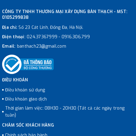
CÔNG TY TNHH THƯƠNG MẠI XÂY DỰNG BÀN THẠCH - MST:
0105299838
Địa chỉ:
Số 23 Cát Linh, Đống Đa, Hà Nội.
Điện thoại:
024.37367999
-
0916.306.799
Email:
banthach23@gmail.com
ĐIỀU KHOẢN
Điều khoản sử dụng
Điều khoản giao dịch
Thời gian làm việc: 08H30 - 20H30 (Tất cả các ngày trong
tuần)
CHĂM SÓC KHÁCH HÀNG
Chính sách bảo hành