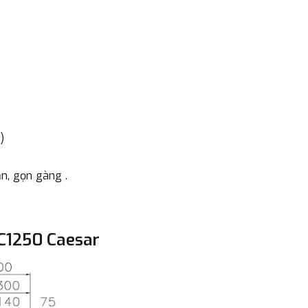
- Nếu địa điểm giao hàng kh
đơn đặt hàng ngoài nội thành
trị hàng + phí vận chuyển th
bằng phương thức chuyển kho
- Sau khi có thông tin xác t
thực hiện đơn hàng theo yêu
)
n, gọn gàng .
 C1250 Caesar