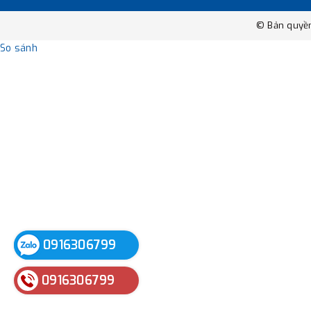
© Bản quyề
So sánh
0916306799
0916306799