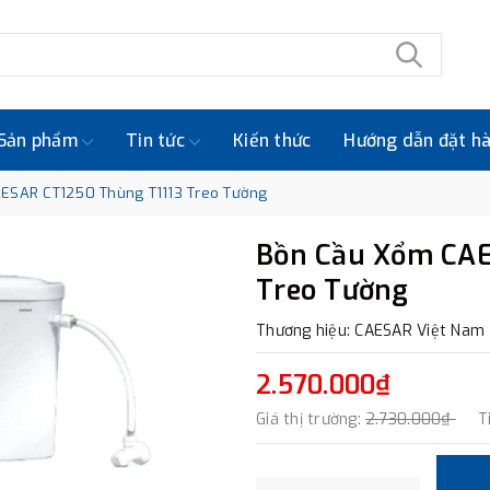
Sản phẩm
Tin tức
Kiến thức
Hướng dẫn đặt h
ESAR CT1250 Thùng T1113 Treo Tường
Bồn Cầu Xổm CAE
Treo Tường
Thương hiệu: CAESAR Việt Nam
2.570.000₫
Giá thị trường:
2.730.000₫
T