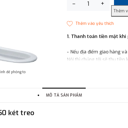
–
+
1. Thanh toán tiền mặt khi
- Nếu địa điểm giao hàng và
Nội thì chúng tôi sẽ thu tiền
một phần giá trị đơn hàng t
hình để phóng to
2. Thanh toán trực tiếp tại 
MÔ TẢ SẢN PHẨM
-
Showroom Thanh Hương
quận Đống Đa, Hà Nội.
50 két treo
3. Chuyển khoản qua ngân