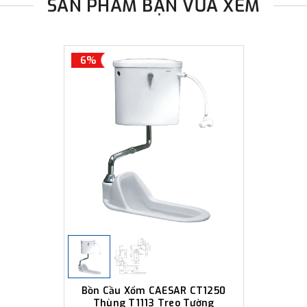
SẢN PHẨM BẠN VỪA XEM
6%
Bồn Cầu Xổm CAESAR CT1250
Thùng T1113 Treo Tường