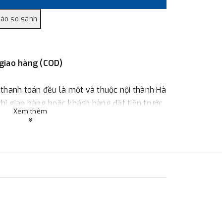
 giao hàng (COD)
 thanh toán đều là một và thuộc nội thành Hà
 khi giao hàng hoặc khách hàng đặt tiền trước
Xem thêm
ùy thuộc vào đơn hàng.
:
Địa chỉ : 23 phố Cát Linh, phường Cát Linh,
 hàng