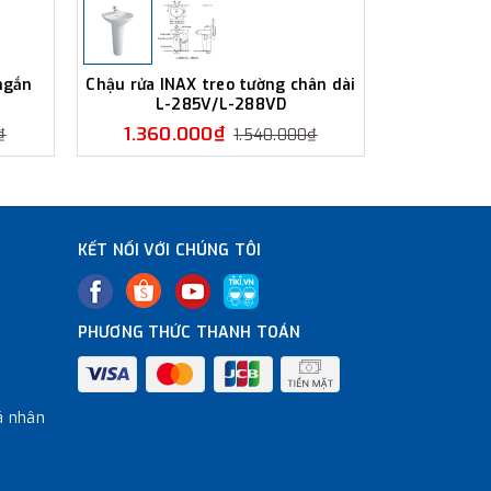
ngắn
Chậu rửa INAX treo tường chân dài
Chậu rửa 
L-285V/L-288VD
ngắn 
1.360.000₫
1.350
₫
1.540.000₫
KẾT NỐI VỚI CHÚNG TÔI
PHƯƠNG THỨC THANH TOÁN
á nhân