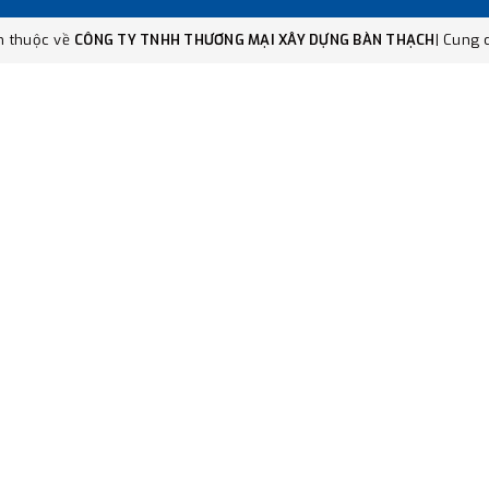
n thuộc về
CÔNG TY TNHH THƯƠNG MẠI XÂY DỰNG BÀN THẠCH
|
Cung c