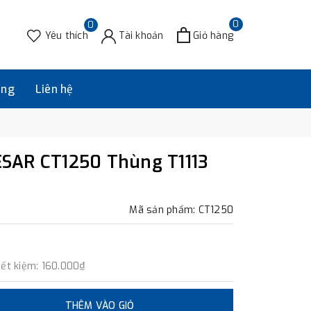
0
0
Yêu thích
Tài khoản
Giỏ hàng
àng
Liên hệ
SAR CT1250 Thùng T1113
Mã sản phẩm: CT1250
iết kiệm:
160.000₫
THÊM VÀO GIỎ