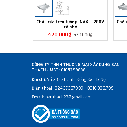
Chậu rửa treo tường INAX L-280V
Chậu
cỡ nhỏ
420.000₫
470.000₫
CÔNG TY TNHH THƯƠNG MẠI XÂY DỰNG BÀN
THẠCH - MST: 0105299838
Địa chỉ:
Số 23 Cát Linh, Đống Đa, Hà Nội.
Điện thoại:
024.37367999
-
0916.306.799
Email:
banthach23@gmail.com