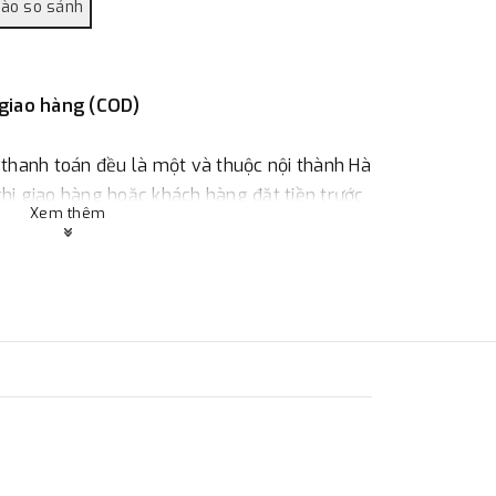
 giao hàng (COD)
 thanh toán đều là một và thuộc nội thành Hà
 khi giao hàng hoặc khách hàng đặt tiền trước
Xem thêm
ùy thuộc vào đơn hàng.
:
Địa chỉ : 23 phố Cát Linh, phường Cát Linh,
 hàng
ác với địa điểm thanh toán hoặc với những