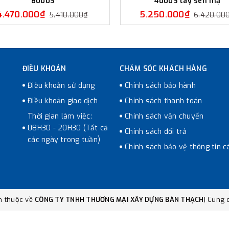
8000S
4000S tay sen mạ
4.470.000₫
5.250.000₫
5.410.000₫
6.420.00
ĐIỀU KHOẢN
CHĂM SÓC KHÁCH HÀNG
Điều khoản sử dụng
Chính sách bảo hành
Điều khoản giao dịch
Chính sách thanh toán
Thời gian làm việc:
Chính sách vận chuyển
08H30 - 20H30 (Tất cả
Chính sách đổi trả
các ngày trong tuần)
Chính sách bảo vệ thông tin c
n thuộc về
CÔNG TY TNHH THƯƠNG MẠI XÂY DỰNG BÀN THẠCH
|
Cung c