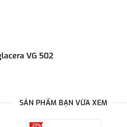
đơn đặt hàng ngoài nội thành
trị hàng + phí vận chuyển th
bằng phương thức chuyển kho
- Sau khi có thông tin xác t
thực hiện đơn hàng theo yêu
glacera VG 502
SẢN PHẨM BẠN VỪA XEM
25%