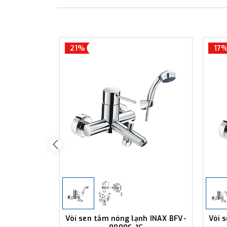
21%
17
Vòi sen tắm nóng lạnh INAX BFV-
Vòi 