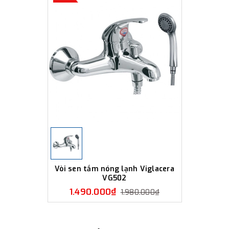
Vòi sen tắm nóng lạnh Viglacera
VG502
1.490.000₫
1.980.000₫