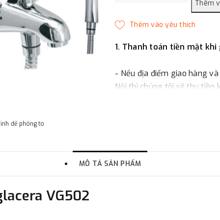
1. Thanh toán tiền mặt khi
- Nếu địa điểm giao hàng và
Nội thì chúng tôi sẽ thu tiền
một phần giá trị đơn hàng t
hình để phóng to
2. Thanh toán trực tiếp tại 
-
Showroom Thanh Hương
MÔ TẢ SẢN PHẨM
quận Đống Đa, Hà Nội.
iglacera VG502
3. Chuyển khoản qua ngân
- Nếu địa điểm giao hàng kh