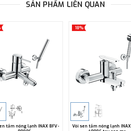
SẢN PHẨM LIÊN QUAN
%
18%
sen tắm nóng lạnh INAX BFV-
Vòi sen tắm nóng lạnh INAX