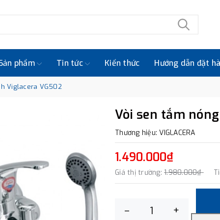
Sản phẩm
Tin tức
Kiến thức
Hướng dẫn đặt h
nh Viglacera VG502
Vòi sen tắm nóng
Thương hiệu: VIGLACERA
1.490.000₫
Giá thị trường:
1.980.000₫
T
–
+