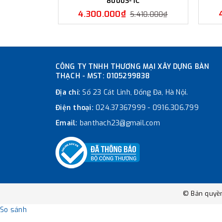
8000S-1C
4.300.000₫
5.410.000₫
CÔNG TY TNHH THƯƠNG MẠI XÂY DỰNG BÀN
THẠCH - MST: 0105299838
Địa chỉ:
Số 23 Cát Linh, Đống Đa, Hà Nội.
Điện thoại:
024.37367999
-
0916.306.799
Email:
banthach23@gmail.com
© Bản quyề
So sánh