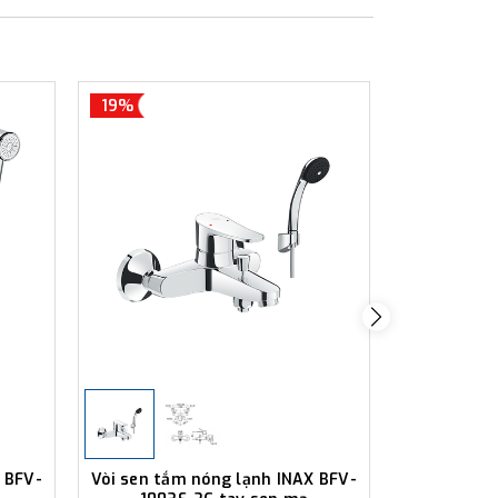
19%
25%
 BFV-
Vòi sen tắm nóng lạnh INAX BFV-
Vòi sen tắ