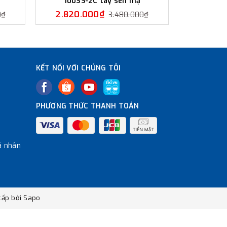
1003S-2C tay sen mạ
1003
2.820.000₫
2.500
0₫
3.480.000₫
KẾT NỐI VỚI CHÚNG TÔI
PHƯƠNG THỨC THANH TOÁN
á nhân
ấp bởi
Sapo