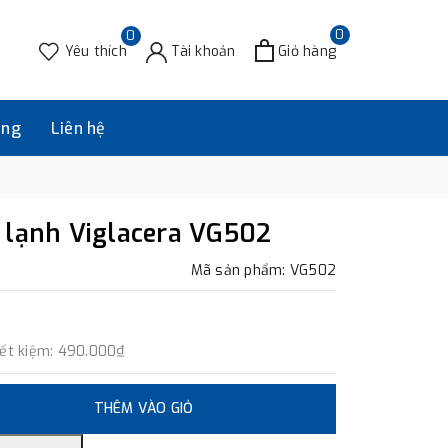
0
0
Yêu thích
Tài khoản
Giỏ hàng
àng
Liên hệ
 lạnh Viglacera VG502
Mã sản phẩm: VG502
iết kiệm:
490.000₫
THÊM VÀO GIỎ