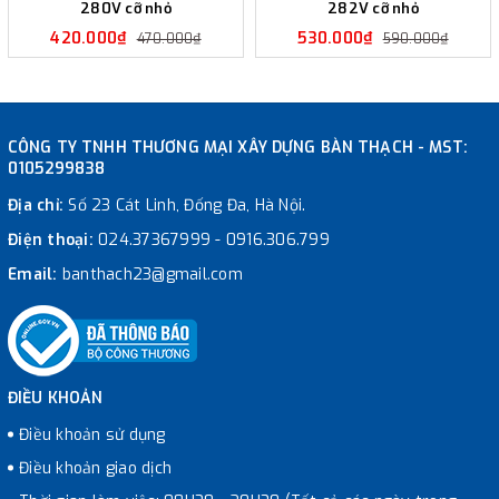
280V cỡ nhỏ
282V cỡ nhỏ
420.000₫
530.000₫
470.000₫
590.000₫
CÔNG TY TNHH THƯƠNG MẠI XÂY DỰNG BÀN THẠCH - MST:
0105299838
Địa chỉ:
Số 23 Cát Linh, Đống Đa, Hà Nội.
Điện thoại:
024.37367999
-
0916.306.799
Email:
banthach23@gmail.com
ĐIỀU KHOẢN
Điều khoản sử dụng
Điều khoản giao dịch