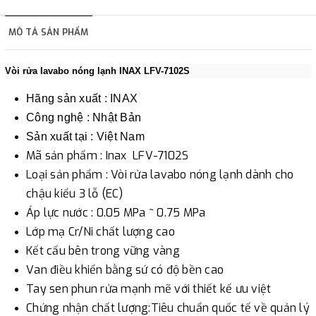
hàng tùy thuộc vào đơn hàng.
MÔ TẢ SẢN PHẨM
2. Thanh toán trực tiếp tại :
Vòi rửa lavabo nóng lạnh INAX LFV-7102S
-
Showroom Thanh Hương
Địa chỉ : 23 phố Cát Linh,
Hãng sản xuất : INAX
phường Cát Linh, quận Đống Đa, Hà Nội.
Công nghệ : Nhật Bản
Sản xuất tại : Việt Nam
3. Chuyển khoản qua ngân hàng
Mã sản phẩm : Inax LFV-7102S
Loại sản phẩm : Vòi rửa lavabo nóng lạnh dành cho
- Nếu địa điểm giao hàng khác với địa điểm thanh toán
chậu kiểu 3 lỗ (EC)
hoặc với những đơn đặt hàng ngoài nội thành Hà Nội.
Áp lực nước : 0.05 MPa ~ 0.75 MPa
Chúng tôi sẽ thu tiền trước 100% giá trị hàng + phí vận
Lớp mạ Cr/Ni chất lượng cao
chuyển theo cước phí tính trong chính sách vận chuyển
Kết cấu bên trong vững vàng
bằng phương thức chuyển khoản trước khi giao hàng.
Van điều khiển bằng sứ có độ bền cao
- Sau khi có thông tin xác thực đã chuyển tiền của quý
Tay sen phun rửa mạnh mẽ với thiết kế ưu việt
khách, chúng tôi sẽ thực hiện đơn hàng theo yêu cầu.
Chứng nhận chất lượng:Tiêu chuẩn quốc tế về quản lý