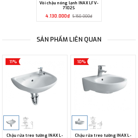
Vòi chậu nóng lạnh INAX LFV-
7102S
4.130.000₫
5.150.000₫
SẢN PHẨM LIÊN QUAN
11%
10%
Chậu rửa treo tường INAX L-
Chậu rửa treo tường INAX L-