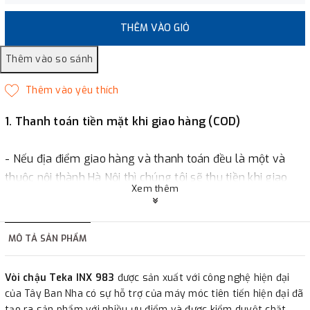
THÊM VÀO GIỎ
1. Thanh toán tiền mặt khi giao hàng (COD)
- Nếu địa điểm giao hàng và thanh toán đều là một và
thuộc nội thành Hà Nội thì chúng tôi sẽ thu tiền khi giao
Xem thêm
hàng hoặc khách hàng đặt tiền trước một phần giá trị đơn
hàng tùy thuộc vào đơn hàng.
MÔ TẢ SẢN PHẨM
2. Thanh toán trực tiếp tại :
Vòi chậu Teka INX 983
được sản xuất với công nghệ hiện đại
-
Showroom Thanh Hương
Địa chỉ : 23 phố Cát Linh,
của Tây Ban Nha có sự hỗ trợ của máy móc tiên tiến hiện đại đã
phường Cát Linh, quận Đống Đa, Hà Nội.
tạo ra sản phẩm với nhiều ưu điểm và được kiểm duyệt chặt