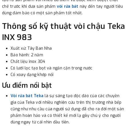
chẽ trước khi đưa sản phẩm
vòi rửa bát
này đến tay người tiêu
dùng đảm bảo có một sản phẩm tốt nhất.
3. Chuyển khoản qua ngân hàng
Thông số kỹ thuật vòi chậu Teka
- Nếu địa điểm giao hàng khác với địa điểm thanh toán
INX 983
hoặc với những đơn đặt hàng ngoài nội thành Hà Nội.
Chúng tôi sẽ thu tiền trước 100% giá trị hàng + phí vận
Xuất xứ: Tây Ban Nha
chuyển theo cước phí tính trong chính sách vận chuyển
Bảo hành: 2 năm
bằng phương thức chuyển khoản trước khi giao hàng.
Chất liệu inox 304
Có lưới lọc tạo bọt và ngăn cặn trong nước
- Sau khi có thông tin xác thực đã chuyển tiền của quý
Cổ xoay dạng khớp nối
khách, chúng tôi sẽ thực hiện đơn hàng theo yêu cầu.
Ưu điểm nổi bật
Vòi rửa bát Teka
là sự sáng tạo độc đáo của các chuyền
gia của Teka với nhiều nghiên cứu trên thị trường nhà bếp
cũng như nhu cầu của người sử dụng đã cho ra đời một sản
phẩm hoàn hảo và có thiết kế mới lạ gây chú ý cho người
dùng ngay từ cái nhìn đầu tiên.