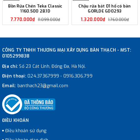
Bồn Rửa Chén Teka Classic
Chậu rửa bát 01 hố có bàn
1160.500 2B.1D
GORLDE GD0293
7.770.000₫
1.320.000₫
11.099.000₫
1.760.000₫
CÔNG TY TNHH THƯƠNG MẠI XÂY DỰNG BÀN THẠCH - MST:
0105299838
Địa chỉ:
Số 23 Cát Linh, Đống Đa, Hà Nội.
Điện thoại:
024.37367999
-
0916.306.799
Email:
banthach23@gmail.com
ĐIỀU KHOẢN
Điều khoản sử dụng