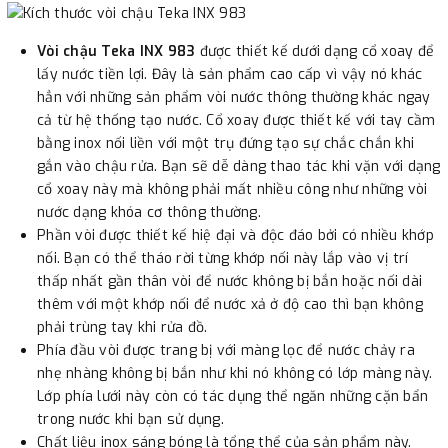
Vòi chậu Teka INX 983
được thiết kế dưới dạng cổ xoay để
lấy nước tiền lợi. Đây là sản phẩm cao cấp vì vậy nó khác
hẳn với những sản phẩm vòi nước thông thường khác ngay
cả từ hệ thống tạo nước. Cổ xoay được thiết kế với tay cầm
bằng inox nối liền với một trụ đứng tạo sự chắc chắn khi
gắn vào chậu rửa. Bạn sẽ dễ dàng thao tác khi vặn với dạng
cổ xoay này mà không phải mất nhiều công như những vòi
nước dạng khóa cơ thông thường.
Phần vòi được thiết kế hiệ đại và độc đáo bởi có nhiều khớp
nối. Bạn có thể tháo rời từng khớp nối này lắp vào vị trí
thấp nhất gần thân vòi để nước không bị bắn hoặc nối dài
thêm với một khớp nối để nước xả ở độ cao thì bạn không
phải trùng tay khi rửa đồ.
Phía đầu vòi được trang bị với màng lọc để nước chảy ra
nhẹ nhàng không bị bắn như khi nó không có lớp màng này.
Lớp phía lưới này còn có tác dụng thể ngăn những cặn bẩn
trong nước khi bạn sử dụng.
Chất liệu inox sáng bóng là tổng thể của sản phẩm này.