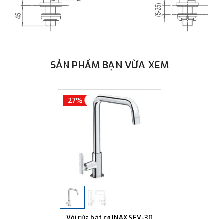
SẢN PHẨM BẠN VỪA XEM
27%
Vòi rửa bát cơ INAX SFV-30