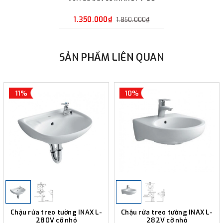
1.350.000₫
1.850.000₫
SẢN PHẨM LIÊN QUAN
11%
10%
Chậu rửa treo tường INAX L-
Chậu rửa treo tường INAX L-
280V cỡ nhỏ
282V cỡ nhỏ