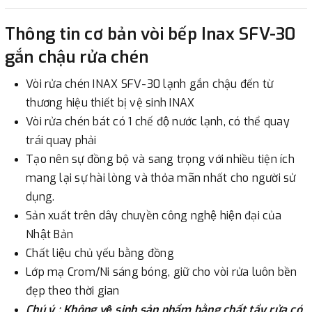
2. Thanh toán trực tiếp tại :
Thông tin cơ bản vòi bếp Inax SFV-30
-
Showroom Thanh Hương
Địa chỉ : 23 phố Cát Linh,
gắn chậu rửa chén
phường Cát Linh, quận Đống Đa, Hà Nội.
Vòi rửa chén INAX SFV-30 lạnh gắn chậu đến từ
3. Chuyển khoản qua ngân hàng
thương hiệu thiết bị vệ sinh INAX
Vòi rửa chén bát có 1 chế độ nước lạnh, có thể quay
- Nếu địa điểm giao hàng khác với địa điểm thanh toán
trái quay phải
hoặc với những đơn đặt hàng ngoài nội thành Hà Nội.
Tạo nên sự đồng bộ và sang trọng với nhiều tiện ích
Chúng tôi sẽ thu tiền trước 100% giá trị hàng + phí vận
mang lại sự hài lòng và thỏa mãn nhất cho người sử
chuyển theo cước phí tính trong chính sách vận chuyển
dụng.
bằng phương thức chuyển khoản trước khi giao hàng.
Sản xuất trên dây chuyền công nghệ hiện đại của
- Sau khi có thông tin xác thực đã chuyển tiền của quý
Nhật Bản
khách, chúng tôi sẽ thực hiện đơn hàng theo yêu cầu.
Chất liệu chủ yếu bằng đồng
Lớp mạ Crom/Ni sáng bóng, giữ cho vòi rửa luôn bền
đẹp theo thời gian
Chú ý : Không vệ sinh sản phẩm bằng chất tẩy rửa có