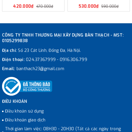
420.000₫
530.000₫
470.000₫
590.000₫
CÔNG TY TNHH THƯƠNG MẠI XÂY DỰNG BÀN THẠCH - MST:
0105299838
Địa chỉ:
Số 23 Cát Linh, Đống Đa, Hà Nội.
Điện thoại:
024.37367999
-
0916.306.799
Email:
banthach23@gmail.com
ĐIỀU KHOẢN
Điều khoản sử dụng
Điều khoản giao dịch
Thời gian làm việc: 08H30 - 20H30 (Tất cả các ngày trong