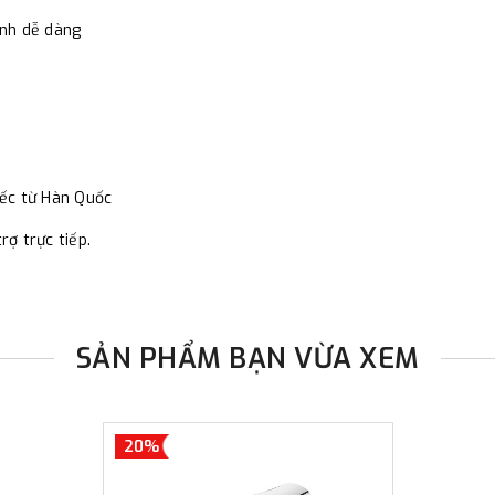
đơn đặt hàng ngoài nội thành
inh dễ dàng
trị hàng + phí vận chuyển th
bằng phương thức chuyển kho
- Sau khi có thông tin xác t
thực hiện đơn hàng theo yêu
iếc từ Hàn Quốc
rợ trực tiếp.
SẢN PHẨM BẠN VỪA XEM
20%