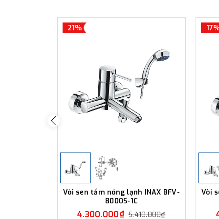
21%
17
Vòi sen tắm nóng lạnh INAX BFV-
Vòi 
8000S-1C
4.300.000₫
5.410.000₫