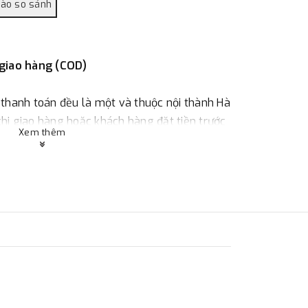
 giao hàng (COD)
 thanh toán đều là một và thuộc nội thành Hà
 khi giao hàng hoặc khách hàng đặt tiền trước
Xem thêm
ùy thuộc vào đơn hàng.
:
Địa chỉ : 23 phố Cát Linh, phường Cát Linh,
 hàng
ác với địa điểm thanh toán hoặc với những