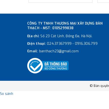
CÔNG TY TNHH THƯƠNG MẠI XÂY DỰNG BÀN
THẠCH - MST: 0105299838
Địa chỉ:
Số 23 Cát Linh, Đống Đa, Hà Nội.
Điện thoại:
024.37367999
-
0916.306.799
Email:
banthach23@gmail.com
© Bản quyề
So sánh