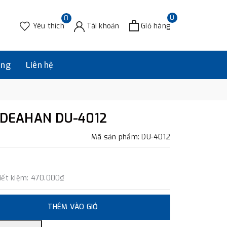
0
0
Yêu thích
Tài khoản
Giỏ hàng
àng
Liên hệ
n DEAHAN DU-4012
Mã sản phẩm: DU-4012
iết kiệm:
470.000₫
THÊM VÀO GIỎ