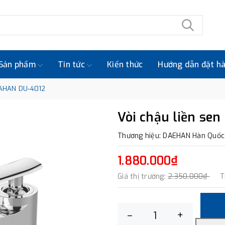
Sản phẩm
Tin tức
Kiến thức
Hướng dẫn đặt h
EAHAN DU-4012
Vòi chậu liền se
Thương hiệu: DAEHAN Hàn Quốc
1.880.000₫
Giá thị trường:
2.350.000₫
T
–
+