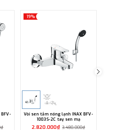
19%
25%
 BFV-
Vòi sen tắm nóng lạnh INAX BFV-
Vòi sen tắ
1003S-2C tay sen mạ
1003
2.820.000₫
2.500
0₫
3.480.000₫