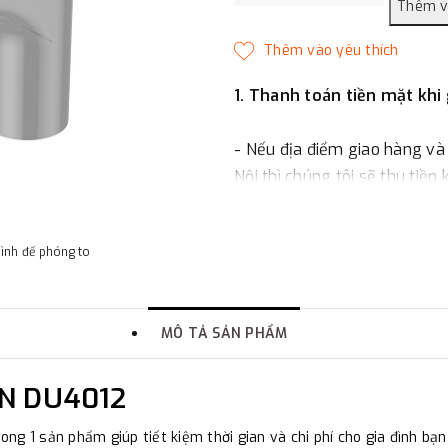
1. Thanh toán tiền mặt khi
- Nếu địa điểm giao hàng và
Nội thì chúng tôi sẽ thu tiền
một phần giá trị đơn hàng t
hình để phóng to
2. Thanh toán trực tiếp tại 
-
Showroom Thanh Hương
MÔ TẢ SẢN PHẨM
quận Đống Đa, Hà Nội.
AN DU4012
3. Chuyển khoản qua ngân
rong 1 sản phẩm giúp tiết kiệm thời gian và chi phí cho gia đình bạn
- Nếu địa điểm giao hàng kh