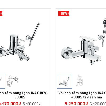
%
18%
sen tắm nóng lạnh INAX BFV-
Vòi sen tắm nóng lạnh INAX
8000S
4000S tay sen mạ
4.470.000₫
5.250.000₫
5.410.000₫
6.420.00