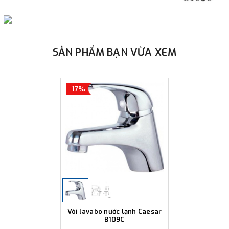
SẢN PHẨM BẠN VỪA XEM
17%
Vòi lavabo nước lạnh Caesar
B109C