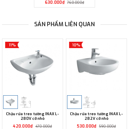
630.000₫
760.000₫
SẢN PHẨM LIÊN QUAN
11%
10%
Chậu rửa treo tường INAX L-
Chậu rửa treo tường INAX L-
280V cỡ nhỏ
282V cỡ nhỏ
420.000₫
530.000₫
470.000₫
590.000₫