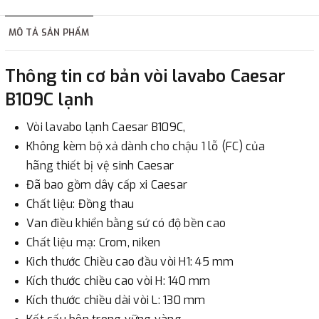
hàng tùy thuộc vào đơn hàng.
MÔ TẢ SẢN PHẨM
2. Thanh toán trực tiếp tại :
Thông tin cơ bản vòi lavabo Caesar
-
Showroom Thanh Hương
Địa chỉ : 23 phố Cát Linh,
B109C lạnh
phường Cát Linh, quận Đống Đa, Hà Nội.
Vòi lavabo lạnh Caesar B109C,
3. Chuyển khoản qua ngân hàng
Không kèm bộ xả dành cho chậu 1 lỗ (FC) của
hãng thiết bị vệ sinh Caesar
- Nếu địa điểm giao hàng khác với địa điểm thanh toán
Đã bao gồm dây cấp xi Caesar
hoặc với những đơn đặt hàng ngoài nội thành Hà Nội.
Chất liệu: Đồng thau
Chúng tôi sẽ thu tiền trước 100% giá trị hàng + phí vận
Van điều khiển bằng sứ có độ bền cao
chuyển theo cước phí tính trong chính sách vận chuyển
Chất liệu mạ: Crom, niken
bằng phương thức chuyển khoản trước khi giao hàng.
Kich thước Chiều cao đầu vòi H1: 45 mm
- Sau khi có thông tin xác thực đã chuyển tiền của quý
Kích thước chiều cao vòi H: 140 mm
khách, chúng tôi sẽ thực hiện đơn hàng theo yêu cầu.
Kích thước chiều dài vòi L: 130 mm