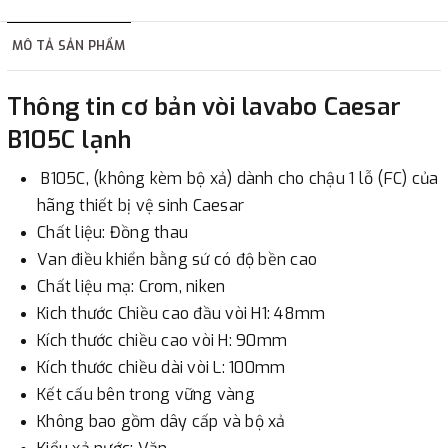
hàng tùy thuộc vào đơn hàng.
MÔ TẢ SẢN PHẨM
2. Thanh toán trực tiếp tại :
Thông tin cơ bản vòi lavabo Caesar
-
Showroom Thanh Hương
Địa chỉ : 23 phố Cát Linh,
B105C lạnh
phường Cát Linh, quận Đống Đa, Hà Nội.
B105C, (không kèm bộ xả) dành cho chậu 1 lỗ (FC) của
3. Chuyển khoản qua ngân hàng
hãng thiết bị vệ sinh Caesar
Chất liệu: Đồng thau
- Nếu địa điểm giao hàng khác với địa điểm thanh toán
Van điều khiển bằng sứ có độ bền cao
hoặc với những đơn đặt hàng ngoài nội thành Hà Nội.
Chất liệu mạ: Crom, niken
Chúng tôi sẽ thu tiền trước 100% giá trị hàng + phí vận
Kich thước Chiều cao đầu vòi H1: 48mm
chuyển theo cước phí tính trong chính sách vận chuyển
Kích thước chiều cao vòi H: 90mm
bằng phương thức chuyển khoản trước khi giao hàng.
Kích thước chiều dài vòi L: 100mm
- Sau khi có thông tin xác thực đã chuyển tiền của quý
Kết cấu bên trong vững vàng
khách, chúng tôi sẽ thực hiện đơn hàng theo yêu cầu.
Không bao gồm dây cấp và bộ xả