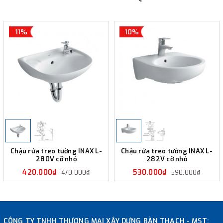
11%
10%
Chậu rửa treo tường INAX L-
Chậu rửa treo tường INAX L-
280V cỡ nhỏ
282V cỡ nhỏ
420.000₫
530.000₫
470.000₫
590.000₫
CÔNG TY TNHH THƯƠNG MẠI XÂY DỰNG BÀN THẠCH - MST: