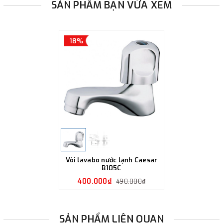
SẢN PHẨM BẠN VỪA XEM
18%
Vòi lavabo nước lạnh Caesar
B105C
400.000₫
490.000₫
SẢN PHẨM LIÊN QUAN