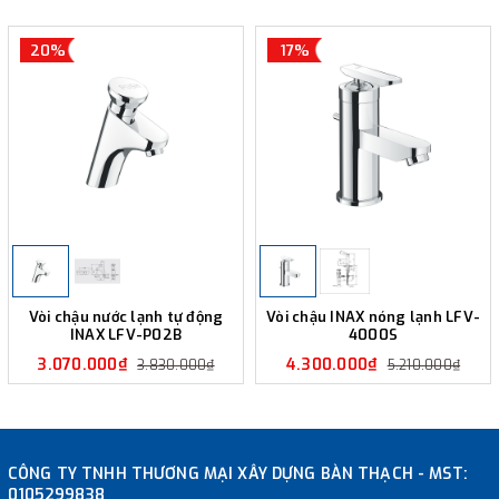
20%
17%
Vòi chậu nước lạnh tự động
Vòi chậu INAX nóng lạnh LFV-
INAX LFV-P02B
4000S
3.070.000₫
4.300.000₫
3.830.000₫
5.210.000₫
CÔNG TY TNHH THƯƠNG MẠI XÂY DỰNG BÀN THẠCH - MST:
0105299838