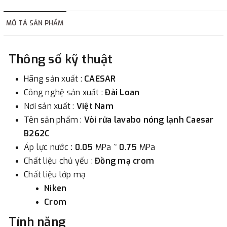
hàng tùy thuộc vào đơn hàng.
MÔ TẢ SẢN PHẨM
2. Thanh toán trực tiếp tại :
Thông số kỹ thuật
-
Showroom Thanh Hương
Địa chỉ : 23 phố Cát Linh,
phường Cát Linh, quận Đống Đa, Hà Nội.
Hãng sản xuất :
CAESAR
Công nghệ sản xuất :
Đài Loan
3. Chuyển khoản qua ngân hàng
Nơi sản xuất :
Việt Nam
Tên sản phẩm :
Vòi rửa lavabo nóng lạnh Caesar
- Nếu địa điểm giao hàng khác với địa điểm thanh toán
B262C
hoặc với những đơn đặt hàng ngoài nội thành Hà Nội.
Áp lực nước
: 0.05
MPa
~ 0.75
MPa
Chúng tôi sẽ thu tiền trước 100% giá trị hàng + phí vận
Chất liệu chủ yếu :
Đồng mạ crom
chuyển theo cước phí tính trong chính sách vận chuyển
Chất liệu lớp mạ
bằng phương thức chuyển khoản trước khi giao hàng.
Niken
- Sau khi có thông tin xác thực đã chuyển tiền của quý
Crom
khách, chúng tôi sẽ thực hiện đơn hàng theo yêu cầu.
Tính năng