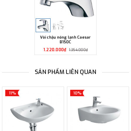
Vòi chậu nóng lạnh Caesar
B150C
1.220.000₫
1.354.000₫
SẢN PHẨM LIÊN QUAN
11%
10%