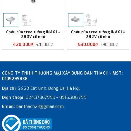
Chậu rửa treo tường INAX L-
Chậu rửa treo tường INAX L-
280V cỡ nhỏ
282V cỡ nhỏ
420.000₫
530.000₫
470.000₫
590.000₫
CÔNG TY TNHH THƯƠNG MẠI XÂY DỰNG BÀN THẠCH - MST:
0105299838
Địa chỉ:
Số 23 Cát Linh, Đống Đa, Hà Nội.
Điện thoại:
024.37367999
-
0916.306.799
Email:
banthach23@gmail.com