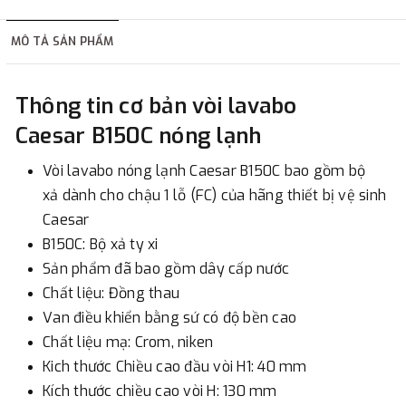
hàng tùy thuộc vào đơn hàng.
MÔ TẢ SẢN PHẨM
2. Thanh toán trực tiếp tại :
Thông tin cơ bản vòi lavabo
-
Showroom Thanh Hương
Địa chỉ : 23 phố Cát Linh,
Caesar B150C nóng lạnh
phường Cát Linh, quận Đống Đa, Hà Nội.
Vòi lavabo nóng lạnh Caesar B150C bao gồm bộ
3. Chuyển khoản qua ngân hàng
xả dành cho chậu 1 lỗ (FC) của hãng thiết bị vệ sinh
Caesar
- Nếu địa điểm giao hàng khác với địa điểm thanh toán
B150C: Bộ xả ty xi
hoặc với những đơn đặt hàng ngoài nội thành Hà Nội.
Sản phẩm đã bao gồm dây cấp nước
Chúng tôi sẽ thu tiền trước 100% giá trị hàng + phí vận
Chất liệu: Đồng thau
chuyển theo cước phí tính trong chính sách vận chuyển
Van điều khiển bằng sứ có độ bền cao
bằng phương thức chuyển khoản trước khi giao hàng.
Chất liệu mạ: Crom, niken
- Sau khi có thông tin xác thực đã chuyển tiền của quý
Kich thước Chiều cao đầu vòi H1: 40 mm
khách, chúng tôi sẽ thực hiện đơn hàng theo yêu cầu.
Kích thước chiều cao vòi H: 130 mm