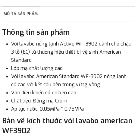
hàng tùy thuộc vào đơn hàng.
MÔ TẢ SẢN PHẨM
2. Thanh toán trực tiếp tại :
Thông tin sản phẩm
-
Showroom Thanh Hương
Địa chỉ : 23 phố Cát Linh,
Vòi lavabo nóng lạnh Active WF-3902 dành cho chậu
phường Cát Linh, quận Đống Đa, Hà Nội.
3 lỗ (EC) từ thương hiệu thiết bị vệ sinh American
Standard
3. Chuyển khoản qua ngân hàng
Lớp mạ chất lượng cao
Vòi lavabo American Standard WF-3902 nóng lạnh
- Nếu địa điểm giao hàng khác với địa điểm thanh toán
cổ cao với kết cấu bên trong vững vàng
hoặc với những đơn đặt hàng ngoài nội thành Hà Nội.
Van điều khiển có độ bền cao
Chúng tôi sẽ thu tiền trước 100% giá trị hàng + phí vận
Chất liệu: Đồng mạ Crom
chuyển theo cước phí tính trong chính sách vận chuyển
Áp lực nước: 0.05MPa ~ 0.75MPa
bằng phương thức chuyển khoản trước khi giao hàng.
- Sau khi có thông tin xác thực đã chuyển tiền của quý
Bản vẽ kích thước vòi lavabo american
khách, chúng tôi sẽ thực hiện đơn hàng theo yêu cầu.
WF3902