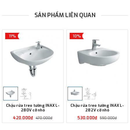
SẢN PHẨM LIÊN QUAN
11%
10%
Chậu rửa treo tường INAX L-
Chậu rửa treo tường INAX L-
280V cỡ nhỏ
282V cỡ nhỏ
420.000₫
530.000₫
470.000₫
590.000₫