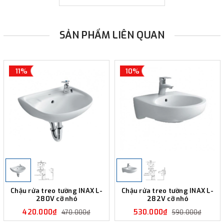
SẢN PHẨM LIÊN QUAN
11%
10%
Chậu rửa treo tường INAX L-
Chậu rửa treo tường INAX L-
280V cỡ nhỏ
282V cỡ nhỏ
420.000₫
530.000₫
470.000₫
590.000₫