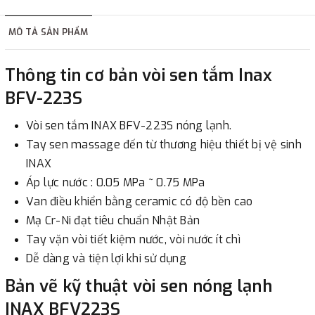
hàng tùy thuộc vào đơn hàng.
MÔ TẢ SẢN PHẨM
2. Thanh toán trực tiếp tại :
Thông tin cơ bản vòi sen tắm Inax
-
Showroom Thanh Hương
Địa chỉ : 23 phố Cát Linh,
BFV-223S
phường Cát Linh, quận Đống Đa, Hà Nội.
Vòi sen tắm INAX BFV-223S nóng lạnh.
3. Chuyển khoản qua ngân hàng
Tay sen massage đến từ thương hiệu thiết bị vệ sinh
INAX
- Nếu địa điểm giao hàng khác với địa điểm thanh toán
Áp lực nước : 0.05 MPa ~ 0.75 MPa
hoặc với những đơn đặt hàng ngoài nội thành Hà Nội.
Van điều khiển bằng ceramic có độ bền cao
Chúng tôi sẽ thu tiền trước 100% giá trị hàng + phí vận
Mạ Cr-Ni đạt tiêu chuẩn Nhật Bản
chuyển theo cước phí tính trong chính sách vận chuyển
Tay vặn vòi tiết kiệm nước, vòi nước ít chì
bằng phương thức chuyển khoản trước khi giao hàng.
Dễ dàng và tiện lợi khi sử dụng
- Sau khi có thông tin xác thực đã chuyển tiền của quý
Bản vẽ kỹ thuật vòi sen nóng lạnh
khách, chúng tôi sẽ thực hiện đơn hàng theo yêu cầu.
INAX BFV223S