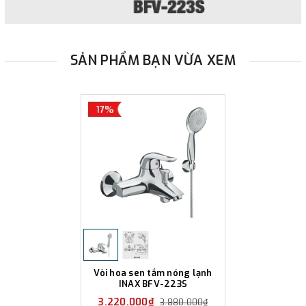
SẢN PHẨM BẠN VỪA XEM
17%
Vòi hoa sen tắm nóng lạnh
INAX BFV-223S
3.220.000₫
3.880.000₫