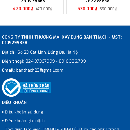
280V cỡ nhỏ
282V cỡ nhỏ
420.000₫
530.000₫
470.000₫
590.000₫
CÔNG TY TNHH THƯƠNG MẠI XÂY DỰNG BÀN THẠCH - MST:
0105299838
Địa chỉ:
Số 23 Cát Linh, Đống Đa, Hà Nội.
Điện thoại:
024.37367999
-
0916.306.799
Email:
banthach23@gmail.com
ĐIỀU KHOẢN
Điều khoản sử dụng
Điều khoản giao dịch
Thời gian làm việc: 08H30 - 20H30 (Tất cả các ngày trong