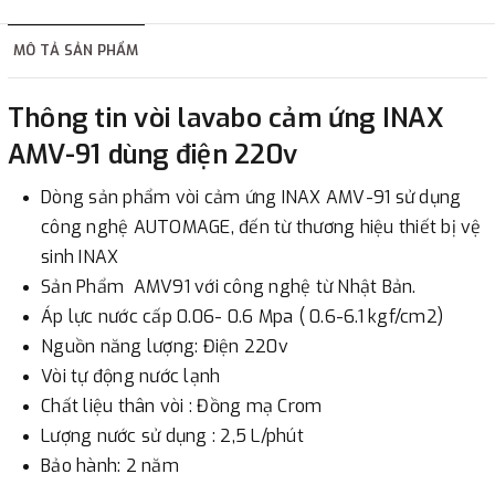
hàng tùy thuộc vào đơn hàng.
MÔ TẢ SẢN PHẨM
2. Thanh toán trực tiếp tại :
Thông tin vòi lavabo cảm ứng INAX
-
Showroom Thanh Hương
Địa chỉ : 23 phố Cát Linh,
AMV-91 dùng điện 220v
phường Cát Linh, quận Đống Đa, Hà Nội.
Dòng sản phẩm vòi cảm ứng INAX AMV-91 sử dụng
3. Chuyển khoản qua ngân hàng
công nghệ AUTOMAGE, đến từ thương hiệu thiết bị vệ
sinh INAX
- Nếu địa điểm giao hàng khác với địa điểm thanh toán
Sản Phẩm AMV91 với công nghệ từ Nhật Bản.
hoặc với những đơn đặt hàng ngoài nội thành Hà Nội.
Áp lực nước cấp 0.06- 0.6 Mpa ( 0.6-6.1 kgf/cm2)
Chúng tôi sẽ thu tiền trước 100% giá trị hàng + phí vận
Nguồn năng lượng: Điện 220v
chuyển theo cước phí tính trong chính sách vận chuyển
Vòi tự động nước lạnh
bằng phương thức chuyển khoản trước khi giao hàng.
Chất liệu thân vòi : Đồng mạ Crom
- Sau khi có thông tin xác thực đã chuyển tiền của quý
Lượng nước sử dụng : 2,5 L/phút
khách, chúng tôi sẽ thực hiện đơn hàng theo yêu cầu.
Bảo hành: 2 năm