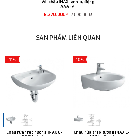
Vòi chậu INAX lạnh tự động
AMV-91
6.270.000₫
7.890.000₫
SẢN PHẨM LIÊN QUAN
11%
10%
Chậu rửa treo tường INAX L-
Chậu rửa treo tường INAX L-