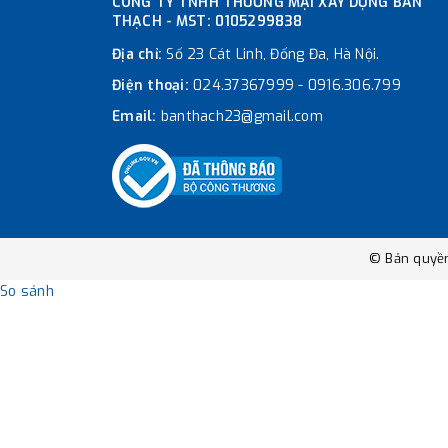
CÔNG TY TNHH THƯƠNG MẠI XÂY DỰNG BÀN
THẠCH - MST: 0105299838
Địa chỉ:
Số 23 Cát Linh, Đống Đa, Hà Nội.
Điện thoại:
024.37367999
-
0916.306.799
Email:
banthach23@gmail.com
© Bản quyề
So sánh