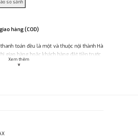
 giao hàng (COD)
 thanh toán đều là một và thuộc nội thành Hà
 khi giao hàng hoặc khách hàng đặt tiền trước
Xem thêm
ùy thuộc vào đơn hàng.
:
Địa chỉ : 23 phố Cát Linh, phường Cát Linh,
 hàng
NAX
ác với địa điểm thanh toán hoặc với những