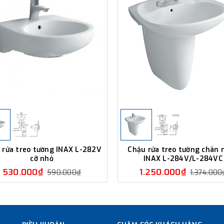
 rửa treo tường INAX L-282V
Chậu rửa treo tường chân 
cỡ nhỏ
INAX L-284V/L-284VC
530.000₫
1.250.000₫
590.000₫
1.374.000