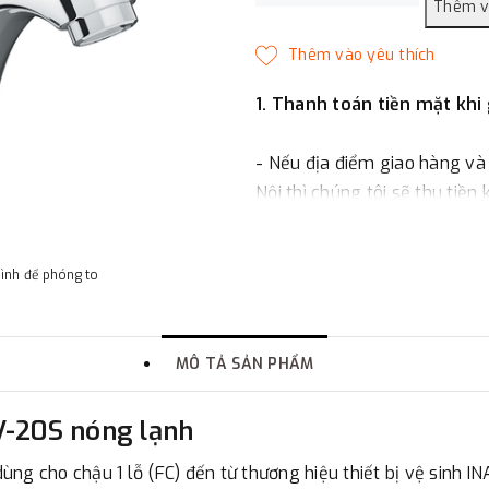
1. Thanh toán tiền mặt khi
- Nếu địa điểm giao hàng và
Nội thì chúng tôi sẽ thu tiền
một phần giá trị đơn hàng t
hình để phóng to
2. Thanh toán trực tiếp tại 
-
Showroom Thanh Hương
MÔ TẢ SẢN PHẨM
quận Đống Đa, Hà Nội.
V-20S nóng lạnh
3. Chuyển khoản qua ngân
ng cho chậu 1 lỗ (FC) đến từ thương hiệu thiết bị vệ sinh I
- Nếu địa điểm giao hàng kh