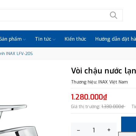
Sản phẩm
Tin tức
Kiến thức
Hướng dẫn đặt h
ạnh INAX LFV-20S
Vòi chậu nước lạ
Thương hiệu: INAX Việt Nam
1.280.000₫
Giá thị trường:
1.330.000₫
Ti
–
+