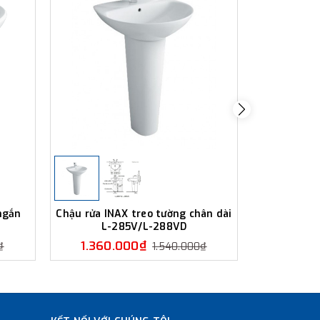
ngắn
Chậu rửa INAX treo tường chân dài
Chậu rửa 
L-285V/L-288VD
ngắn 
1.360.000₫
1.350
₫
1.540.000₫