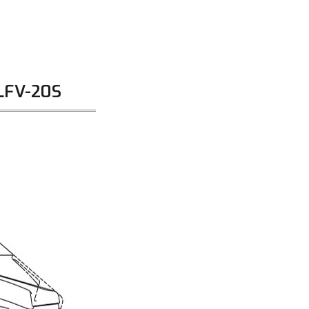
đơn đặt hàng ngoài nội thành
trị hàng + phí vận chuyển th
bằng phương thức chuyển kho
- Sau khi có thông tin xác t
 LFV-20S
thực hiện đơn hàng theo yêu