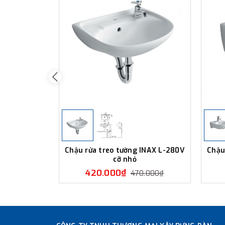
Chậu rửa treo tường INAX L-280V
Chậu
cỡ nhỏ
420.000₫
470.000₫