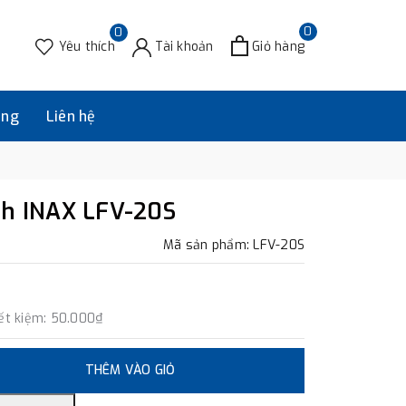
0
0
Yêu thích
Tài khoản
Giỏ hàng
àng
Liên hệ
nh INAX LFV-20S
Mã sản phẩm: LFV-20S
ết kiệm:
50.000₫
THÊM VÀO GIỎ