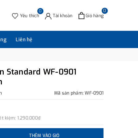
0
0
Yêu thích
Tài khoản
Giỏ hàng
àng
Liên hệ
an Standard WF-0901
h
m
Mã sản phẩm: WF-0901
ết kiệm:
1.290.000₫
THÊM VÀO GIỎ