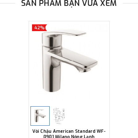
SẢN PHẨM BẠN VỪA XEM
42%
Vòi Chậu American Standard WF-
0901 Milano Nóng Lạnh