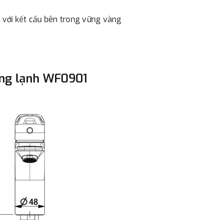
- Nếu địa điểm giao hàng kh
 với kết cấu bên trong vững vàng
đơn đặt hàng ngoài nội thành
trị hàng + phí vận chuyển th
bằng phương thức chuyển kho
- Sau khi có thông tin xác t
óng lạnh WF0901
thực hiện đơn hàng theo yêu