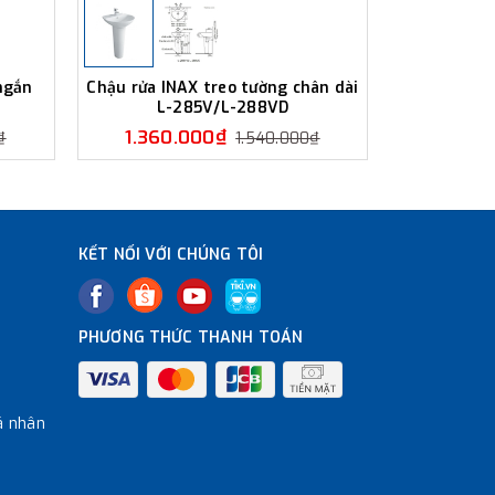
ngắn
Chậu rửa INAX treo tường chân dài
Chậu rửa 
L-285V/L-288VD
ngắn 
1.360.000₫
1.350
₫
1.540.000₫
KẾT NỐI VỚI CHÚNG TÔI
PHƯƠNG THỨC THANH TOÁN
á nhân