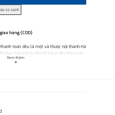
 giao hàng (COD)
 thanh toán đều là một và thuộc nội thành Hà
 khi giao hàng hoặc khách hàng đặt tiền trước
Xem thêm
ùy thuộc vào đơn hàng.
:
Địa chỉ : 23 phố Cát Linh, phường Cát Linh,
 hàng
d