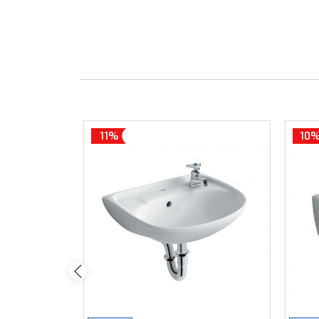
11%
10