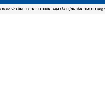
n thuộc về
CÔNG TY TNHH THƯƠNG MẠI XÂY DỰNG BÀN THẠCH
|
Cung c