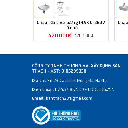
Chậu rửa treo tường INAX L-280V
Chậu
cỡ nhỏ
420.000₫
470.000₫
CÔNG TY TNHH THƯƠNG MẠI XÂY DỰNG BÀN
THẠCH - MST: 0105299838
Địa chỉ:
Số 23 Cát Linh, Đống Đa, Hà Nội.
Điện thoại:
024.37367999
-
0916.306.799
Email:
banthach23@gmail.com