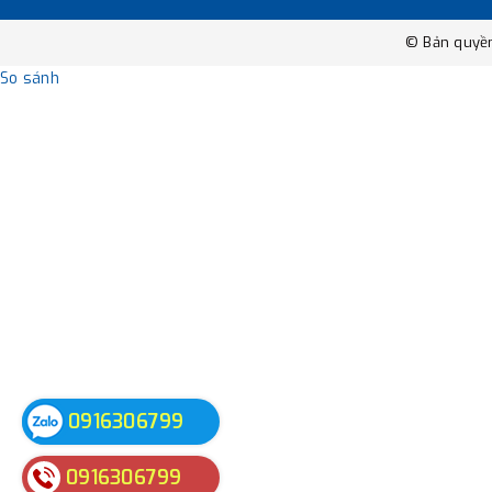
© Bản quyề
So sánh
0916306799
0916306799