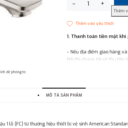
–
+
1. Thanh toán tiền mặt khi
- Nếu địa điểm giao hàng và
Nội thì chúng tôi sẽ thu tiền
một phần giá trị đơn hàng t
hình để phóng to
2. Thanh toán trực tiếp tại 
MÔ TẢ SẢN PHẨM
-
Showroom Thanh Hương
quận Đống Đa, Hà Nội.
3. Chuyển khoản qua ngân
u 1 lỗ (FC) từ thương hiệu thiết bị vệ sinh American Standar