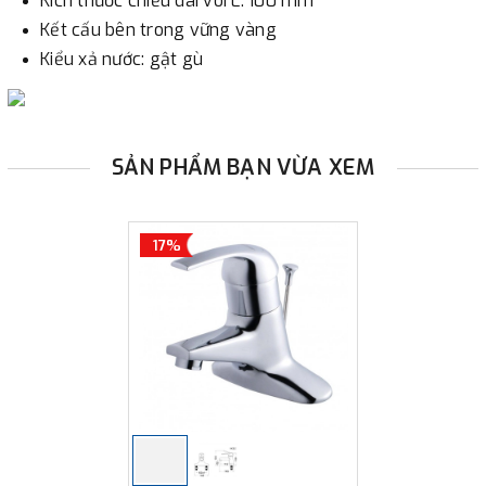
Kích thước chiều dài vòi L: 100 mm
Kết cấu bên trong vững vàng
Kiểu xả nước: gật gù
SẢN PHẨM BẠN VỪA XEM
17%