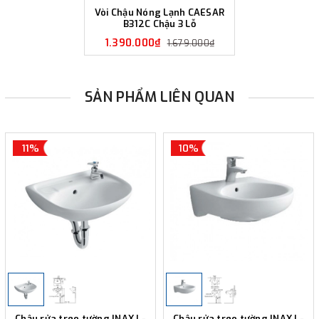
Vòi Chậu Nóng Lạnh CAESAR
B312C Chậu 3 Lỗ
1.390.000₫
1.679.000₫
SẢN PHẨM LIÊN QUAN
11%
10%
Chậu rửa treo tường INAX L-
Chậu rửa treo tường INAX L-