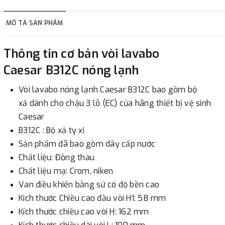
hàng tùy thuộc vào đơn hàng.
MÔ TẢ SẢN PHẨM
2. Thanh toán trực tiếp tại :
Thông tin cơ bản vòi lavabo
-
Showroom Thanh Hương
Địa chỉ : 23 phố Cát Linh,
Caesar B312C nóng lạnh
phường Cát Linh, quận Đống Đa, Hà Nội.
Vòi lavabo nóng lạnh Caesar B312C bao gồm bộ
3. Chuyển khoản qua ngân hàng
xả dành cho chậu 3 lỗ (EC) của hãng thiết bị vệ sinh
Caesar
- Nếu địa điểm giao hàng khác với địa điểm thanh toán
B312C : Bộ xả ty xi
hoặc với những đơn đặt hàng ngoài nội thành Hà Nội.
Sản phẩm đã bao gồm dây cấp nước
Chúng tôi sẽ thu tiền trước 100% giá trị hàng + phí vận
Chất liệu: Đồng thau
chuyển theo cước phí tính trong chính sách vận chuyển
Chất liệu mạ: Crom, niken
bằng phương thức chuyển khoản trước khi giao hàng.
Van điều khiển bằng sứ có độ bền cao
- Sau khi có thông tin xác thực đã chuyển tiền của quý
Kich thước Chiều cao đầu vòi H1: 58 mm
khách, chúng tôi sẽ thực hiện đơn hàng theo yêu cầu.
Kích thước chiều cao vòi H: 162 mm