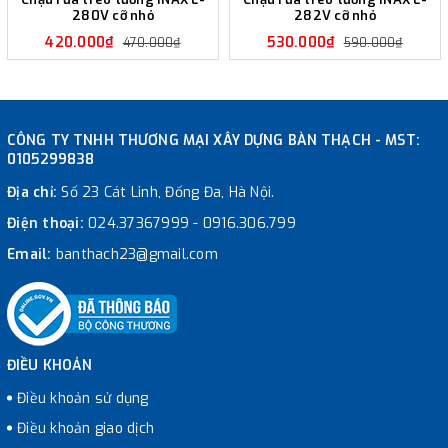
280V cỡ nhỏ
282V cỡ nhỏ
420.000₫
530.000₫
470.000₫
590.000₫
CÔNG TY TNHH THƯƠNG MẠI XÂY DỰNG BÀN THẠCH - MST:
0105299838
Địa chỉ:
Số 23 Cát Linh, Đống Đa, Hà Nội.
Điện thoại:
024.37367999
-
0916.306.799
Email:
banthach23@gmail.com
ĐIỀU KHOẢN
Điều khoản sử dụng
Điều khoản giao dịch