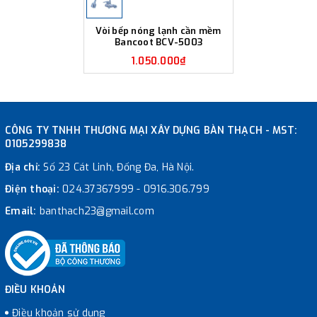
Vòi bếp nóng lạnh cần mềm
Bancoot BCV-5003
1.050.000₫
CÔNG TY TNHH THƯƠNG MẠI XÂY DỰNG BÀN THẠCH - MST:
0105299838
Địa chỉ:
Số 23 Cát Linh, Đống Đa, Hà Nội.
Điện thoại:
024.37367999
-
0916.306.799
Email:
banthach23@gmail.com
ĐIỀU KHOẢN
Điều khoản sử dụng