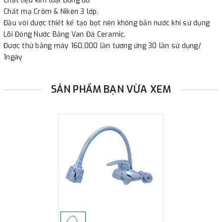
Chất liệu kim loại Đồng đỏ
3. Chuyển khoản qua ngân hàng
Chất mạ Crôm & Niken 3 lớp.
Đầu vòi được thiết kế tạo bọt nên không bắn nước khi sử dụng
- Nếu địa điểm giao hàng khác với địa điểm thanh toán
Lõi Đóng Nước Bằng Van Đá Ceramic.
hoặc với những đơn đặt hàng ngoài nội thành Hà Nội.
Được thử bằng máy 160,000 lần tương ứng 30 lần sử dụng/
Chúng tôi sẽ thu tiền trước 100% giá trị hàng + phí vận
1ngày
chuyển theo cước phí tính trong chính sách vận chuyển
bằng phương thức chuyển khoản trước khi giao hàng.
SẢN PHẨM BẠN VỪA XEM
- Sau khi có thông tin xác thực đã chuyển tiền của quý
khách, chúng tôi sẽ thực hiện đơn hàng theo yêu cầu.