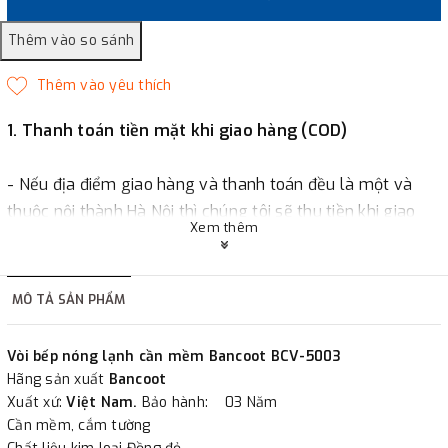
1. Thanh toán tiền mặt khi giao hàng (COD)
- Nếu địa điểm giao hàng và thanh toán đều là một và
thuộc nội thành Hà Nội thì chúng tôi sẽ thu tiền khi giao
Xem thêm
hàng hoặc khách hàng đặt tiền trước một phần giá trị đơn
hàng tùy thuộc vào đơn hàng.
MÔ TẢ SẢN PHẨM
2. Thanh toán trực tiếp tại :
Vòi bếp nóng lạnh cần mềm Bancoot BCV-5003
-
Showroom Thanh Hương
Địa chỉ : 23 phố Cát Linh,
Hãng sản xuất
Bancoot
phường Cát Linh, quận Đống Đa, Hà Nội.
Xuất xứ:
Việt Nam.
Bảo hành: 03 Năm
Cần mềm, cắm tường