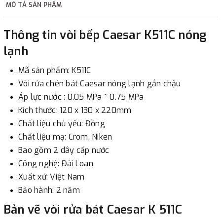
MÔ TẢ SẢN PHẨM
2. Thanh toán trực tiếp tại :
Thông tin vòi bếp Caesar K511C nóng
-
Showroom Thanh Hương
Địa chỉ : 23 phố Cát Linh,
lạnh
phường Cát Linh, quận Đống Đa, Hà Nội.
Mã sản phẩm: K511C
3. Chuyển khoản qua ngân hàng
Vòi rửa chén bát Caesar nóng lạnh gắn chậu
Áp lực nước : 0.05 MPa ~ 0.75 MPa
- Nếu địa điểm giao hàng khác với địa điểm thanh toán
Kích thước: 120 x 130 x 220mm
hoặc với những đơn đặt hàng ngoài nội thành Hà Nội.
Chất liệu chủ yếu: Đồng
Chúng tôi sẽ thu tiền trước 100% giá trị hàng + phí vận
Chất liệu mạ: Crom, Niken
chuyển theo cước phí tính trong chính sách vận chuyển
Bao gồm 2 dây cấp nước
bằng phương thức chuyển khoản trước khi giao hàng.
Công nghệ: Đài Loan
- Sau khi có thông tin xác thực đã chuyển tiền của quý
Xuất xứ: Việt Nam
khách, chúng tôi sẽ thực hiện đơn hàng theo yêu cầu.
Bảo hành: 2 năm
Bản vẽ vòi rửa bát Caesar K 511C