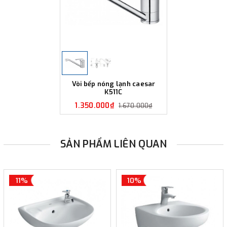
Vòi bếp nóng lạnh caesar
K511C
1.350.000₫
1.670.000₫
SẢN PHẨM LIÊN QUAN
11%
10%