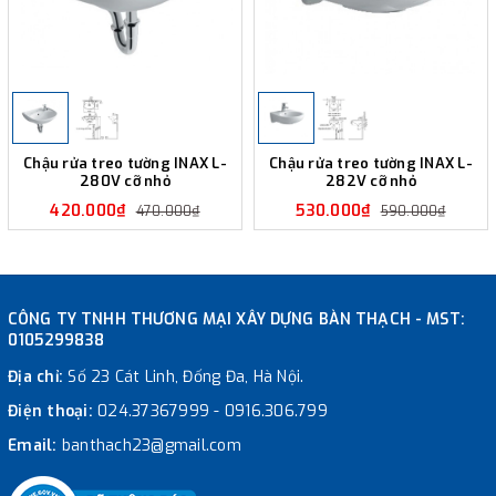
Chậu rửa treo tường INAX L-
Chậu rửa treo tường INAX L-
280V cỡ nhỏ
282V cỡ nhỏ
420.000₫
530.000₫
470.000₫
590.000₫
CÔNG TY TNHH THƯƠNG MẠI XÂY DỰNG BÀN THẠCH - MST:
0105299838
Địa chỉ:
Số 23 Cát Linh, Đống Đa, Hà Nội.
Điện thoại:
024.37367999
-
0916.306.799
Email:
banthach23@gmail.com