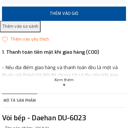
THÊM VÀO GIỎ
1. Thanh toán tiền mặt khi giao hàng (COD)
- Nếu địa điểm giao hàng và thanh toán đều là một và
thuộc nội thành Hà Nội thì chúng tôi sẽ thu tiền khi giao
Xem thêm
hàng hoặc khách hàng đặt tiền trước một phần giá trị đơn
hàng tùy thuộc vào đơn hàng.
MÔ TẢ SẢN PHẨM
2. Thanh toán trực tiếp tại :
Vòi bếp - Daehan DU-6023
-
Showroom Thanh Hương
Địa chỉ : 23 phố Cát Linh,