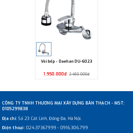
Vòi bếp - Daehan DU-6023
1.950.000₫
2.450.000₫
CÔNG TY TNHH THƯƠNG MẠI XÂY DỰNG BÀN THẠCH - MST:
0105299838
Địa chỉ:
Số 23 Cát Linh, Đống Đa, Hà Nội.
Điện thoại:
024.37367999
-
0916.306.799