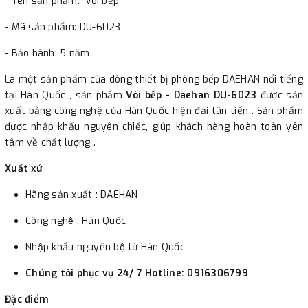
- Tên sản phẩm: Vòi bếp
phường Cát Linh, quận Đống Đa, Hà Nội.
- Mã sản phẩm: DU-6023
3. Chuyển khoản qua ngân hàng
- Bảo hành: 5 năm
- Nếu địa điểm giao hàng khác với địa điểm thanh toán
Là một sản phẩm của dòng thiết bị phòng bếp DAEHAN nổi tiếng
hoặc với những đơn đặt hàng ngoài nội thành Hà Nội.
tại Hàn Quốc , sản phẩm
Vòi bếp - Daehan DU-6023
được sản
xuất bằng công nghệ của Hàn Quốc hiện đại tân tiến . Sản phẩm
Chúng tôi sẽ thu tiền trước 100% giá trị hàng + phí vận
được nhập khẩu nguyên chiếc, giúp khách hàng hoàn toàn yên
chuyển theo cước phí tính trong chính sách vận chuyển
tâm về chất lượng .
bằng phương thức chuyển khoản trước khi giao hàng.
Xuất xứ
- Sau khi có thông tin xác thực đã chuyển tiền của quý
khách, chúng tôi sẽ thực hiện đơn hàng theo yêu cầu.
Hãng sản xuất : DAEHAN
Công nghệ : Hàn Quốc
Nhập khẩu nguyên bộ từ Hàn Quốc
Chúng tôi phục vụ 24/ 7 Hotline: 0916306799
Đặc điểm