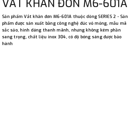
VẮT KHĂN ĐƠN M6-601A
-
Showroom Thanh Hương
Địa chỉ : 23 phố Cát Linh,
phường Cát Linh, quận Đống Đa, Hà Nội.
Sản phẩm Vắt khăn đơn M6-601A thuộc dòng SERIES 2 - Sản
phẩm được sản xuất bằng công nghệ đúc vỏ mỏng, mẫu mã
3. Chuyển khoản qua ngân hàng
sắc sảo, hình dáng thanh mãnh, nhưng không kém phần
sang trọng, chất liệu inox 304, có độ bóng sáng được bảo
hành
- Nếu địa điểm giao hàng khác với địa điểm thanh toán
hoặc với những đơn đặt hàng ngoài nội thành Hà Nội.
Chúng tôi sẽ thu tiền trước 100% giá trị hàng + phí vận
chuyển theo cước phí tính trong chính sách vận chuyển
bằng phương thức chuyển khoản trước khi giao hàng.
- Sau khi có thông tin xác thực đã chuyển tiền của quý
khách, chúng tôi sẽ thực hiện đơn hàng theo yêu cầu.