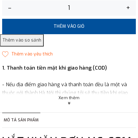
–
+
THÊM VÀO GIỎ
1. Thanh toán tiền mặt khi giao hàng (COD)
- Nếu địa điểm giao hàng và thanh toán đều là một và
thuộc nội thành Hà Nội thì chúng tôi sẽ thu tiền khi giao
Xem thêm
hàng hoặc khách hàng đặt tiền trước một phần giá trị đơn
hàng tùy thuộc vào đơn hàng.
MÔ TẢ SẢN PHẨM
2. Thanh toán trực tiếp tại :