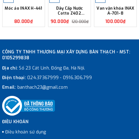
Móc áo INAX H-441
Dây Cấp Nước
Van vặn khóa INAX
Cotto Z402
A-701-8
400mm
80.000₫
90.000₫
100.000₫
120.000₫
CÔNG TY TNHH THƯƠNG MẠI XÂY DỰNG BÀN THẠCH - MST:
0105299838
Địa chỉ:
Số 23 Cát Linh, Đống Đa, Hà Nội.
Điện thoại:
024.37367999
-
0916.306.799
Email:
banthach23@gmail.com
ĐIỀU KHOẢN
Điều khoản sử dụng