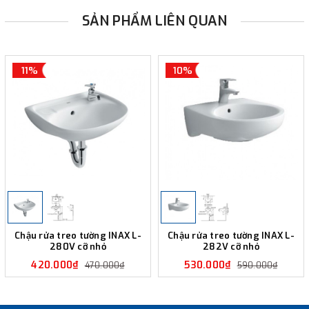
SẢN PHẨM LIÊN QUAN
11%
10%
Chậu rửa treo tường INAX L-
Chậu rửa treo tường INAX L-
280V cỡ nhỏ
282V cỡ nhỏ
420.000₫
530.000₫
470.000₫
590.000₫