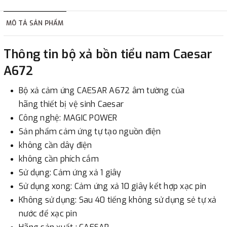
hàng tùy thuộc vào đơn hàng.
MÔ TẢ SẢN PHẨM
2. Thanh toán trực tiếp tại :
Thông tin bộ xả bồn tiểu nam Caesar
-
Showroom Thanh Hương
Địa chỉ : 23 phố Cát Linh,
A672
phường Cát Linh, quận Đống Đa, Hà Nội.
Bộ xả cảm ứng CAESAR A672 âm tường của
3. Chuyển khoản qua ngân hàng
hãng thiết bị vệ sinh Caesar
Công nghệ: MAGIC POWER
- Nếu địa điểm giao hàng khác với địa điểm thanh toán
Sản phẩm cảm ứng tự tạo nguồn điện
hoặc với những đơn đặt hàng ngoài nội thành Hà Nội.
không cần dây điện
Chúng tôi sẽ thu tiền trước 100% giá trị hàng + phí vận
không cần phích cắm
chuyển theo cước phí tính trong chính sách vận chuyển
Sử dụng: Cảm ứng xả 1 giây
bằng phương thức chuyển khoản trước khi giao hàng.
Sử dụng xong: Cảm ứng xả 10 giây kết hợp xạc pin
- Sau khi có thông tin xác thực đã chuyển tiền của quý
Không sử dụng: Sau 40 tiếng không sử dụng sẻ tự xả
khách, chúng tôi sẽ thực hiện đơn hàng theo yêu cầu.
nước để xạc pin