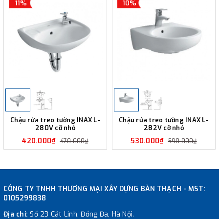
11%
10%
Chậu rửa treo tường INAX L-
Chậu rửa treo tường INAX L-
280V cỡ nhỏ
282V cỡ nhỏ
420.000₫
530.000₫
470.000₫
590.000₫
CÔNG TY TNHH THƯƠNG MẠI XÂY DỰNG BÀN THẠCH - MST:
0105299838
Địa chỉ:
Số 23 Cát Linh, Đống Đa, Hà Nội.