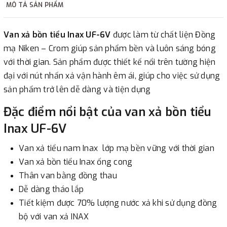
MÔ TẢ SẢN PHẨM
2. Thanh toán trực tiếp tại :
Van xả bồn tiểu Inax UF-6V
được làm từ chất liện Đồng
-
Showroom Thanh Hương
Địa chỉ : 23 phố Cát Linh,
mạ Niken – Crom giúp sản phẩm bền và luôn sáng bóng
phường Cát Linh, quận Đống Đa, Hà Nội.
với thời gian. Sản phẩm được thiết kế nổi trên tường hiện
đại với nút nhấn xả vận hành êm ái, giúp cho việc sử dụng
3. Chuyển khoản qua ngân hàng
sản phẩm trở lên dễ dàng và tiện dụng
Đặc điểm nổi bật của van xả bồn tiểu
- Nếu địa điểm giao hàng khác với địa điểm thanh toán
hoặc với những đơn đặt hàng ngoài nội thành Hà Nội.
Inax UF-6V
Chúng tôi sẽ thu tiền trước 100% giá trị hàng + phí vận
Van xả tiểu nam Inax lớp mạ bền vững với thời gian
chuyển theo cước phí tính trong chính sách vận chuyển
Van xả bồn tiểu Inax ống cong
bằng phương thức chuyển khoản trước khi giao hàng.
Thân van bằng đồng thau
- Sau khi có thông tin xác thực đã chuyển tiền của quý
Dễ dàng tháo lắp
khách, chúng tôi sẽ thực hiện đơn hàng theo yêu cầu.
Tiết kiệm được 70% lượng nước xả khi sử dụng đồng
bộ với van xả INAX