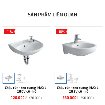
SẢN PHẨM LIÊN QUAN
11%
10%
Chậu rửa treo tường INAX L-
Chậu rửa treo tường INAX L-
280V cỡ nhỏ
282V cỡ nhỏ
420.000₫
530.000₫
470.000₫
590.000₫