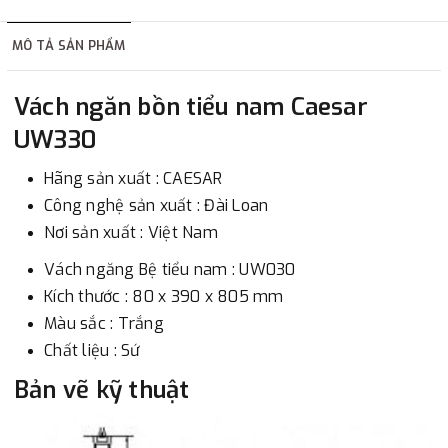
hàng tùy thuộc vào đơn hàng.
MÔ TẢ SẢN PHẨM
2. Thanh toán trực tiếp tại :
Vách ngăn bồn tiểu nam Caesar
-
Showroom Thanh Hương
Địa chỉ : 23 phố Cát Linh,
UW330
phường Cát Linh, quận Đống Đa, Hà Nội.
Hãng sản xuất : CAESAR
3. Chuyển khoản qua ngân hàng
Công nghệ sản xuất : Đài Loan
Nơi sản xuất : Việt Nam
- Nếu địa điểm giao hàng khác với địa điểm thanh toán
Vách ngăng Bệ tiểu nam : UW030
hoặc với những đơn đặt hàng ngoài nội thành Hà Nội.
Kích thước : 80 x 390 x 805 mm
Chúng tôi sẽ thu tiền trước 100% giá trị hàng + phí vận
Màu sắc : Trắng
chuyển theo cước phí tính trong chính sách vận chuyển
Chất liệu : Sứ
bằng phương thức chuyển khoản trước khi giao hàng.
Bản vẽ kỹ thuật
- Sau khi có thông tin xác thực đã chuyển tiền của quý
khách, chúng tôi sẽ thực hiện đơn hàng theo yêu cầu.