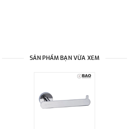
hàng.
Đã được chứng nhận phù hợp tiêu chuẩn
Hàng
Việt Nam Chất Lượng Cao
.
BAO
là nhãn hiệu Uy tín
đã đăng ký độc quyền tại
Việt Nam
.
SẢN PHẨM BẠN VỪA XEM