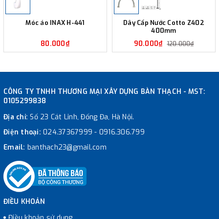
Móc áo INAX H-441
Dây Cấp Nước Cotto Z402
400mm
80.000₫
90.000₫
120.000₫
CÔNG TY TNHH THƯƠNG MẠI XÂY DỰNG BÀN THẠCH - MST:
0105299838
Địa chỉ:
Số 23 Cát Linh, Đống Đa, Hà Nội.
Điện thoại:
024.37367999
-
0916.306.799
Email:
banthach23@gmail.com
ĐIỀU KHOẢN
Điều khoản sử dụng