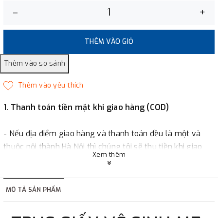
–
+
THÊM VÀO GIỎ
1. Thanh toán tiền mặt khi giao hàng (COD)
- Nếu địa điểm giao hàng và thanh toán đều là một và
thuộc nội thành Hà Nội thì chúng tôi sẽ thu tiền khi giao
Xem thêm
hàng hoặc khách hàng đặt tiền trước một phần giá trị đơn
hàng tùy thuộc vào đơn hàng.
MÔ TẢ SẢN PHẨM
2. Thanh toán trực tiếp tại :