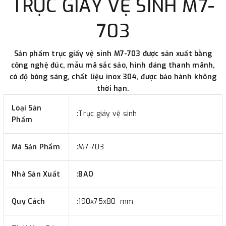
TRỤC GIẤY VỆ SINH M7-
-
Showroom Thanh Hương
Địa chỉ : 23 phố Cát Linh,
phường Cát Linh, quận Đống Đa, Hà Nội.
703
3. Chuyển khoản qua ngân hàng
Sản phẩm trục giấy vệ sinh M7-703 được sản xuất bằng
công nghệ đúc, mẫu mã sắc sảo, hình dáng thanh mãnh,
- Nếu địa điểm giao hàng khác với địa điểm thanh toán
có độ bóng sáng, chất liệu inox 304, được bảo hành không
thời hạn.
hoặc với những đơn đặt hàng ngoài nội thành Hà Nội.
Chúng tôi sẽ thu tiền trước 100% giá trị hàng + phí vận
Loại Sản
:Trục giáy vệ sinh
chuyển theo cước phí tính trong chính sách vận chuyển
Phẩm
bằng phương thức chuyển khoản trước khi giao hàng.
- Sau khi có thông tin xác thực đã chuyển tiền của quý
Mã Sản Phẩm
:M7-703
khách, chúng tôi sẽ thực hiện đơn hàng theo yêu cầu.
Nhà Sản Xuất
:
BAO
Quy Cách
:190x75x80 mm