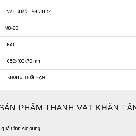
: VẮT KHĂN TẦNG INOX
M8-801
:
BAO
: 650x100x70 mm
:
KHÔNG THỜI HẠN
 SẢN PHẨM THANH VẮT KHĂN TẦN
 quá trình sử dụng.