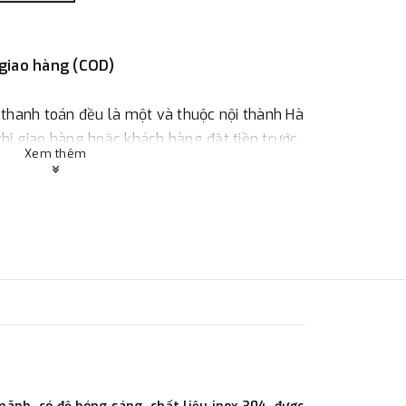
 giao hàng (COD)
 thanh toán đều là một và thuộc nội thành Hà
 khi giao hàng hoặc khách hàng đặt tiền trước
Xem thêm
ùy thuộc vào đơn hàng.
:
Địa chỉ : 23 phố Cát Linh, phường Cát Linh,
 hàng
ác với địa điểm thanh toán hoặc với những