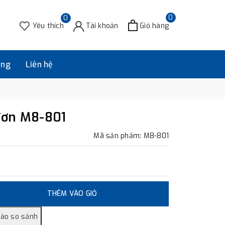
0
0
Yêu thích
Tài khoản
Giỏ hàng
àng
Liên hệ
đơn M8-801
Mã sản phẩm: M8-801
THÊM VÀO GIỎ