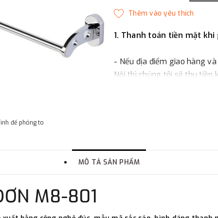
1. Thanh toán tiền mặt khi
- Nếu địa điểm giao hàng và
Nội thì chúng tôi sẽ thu tiền
một phần giá trị đơn hàng t
2. Thanh toán trực tiếp tại 
hình để phóng to
-
Showroom Thanh Hương
quận Đống Đa, Hà Nội.
MÔ TẢ SẢN PHẨM
3. Chuyển khoản qua ngân
ĐƠN M8-801
- Nếu địa điểm giao hàng kh