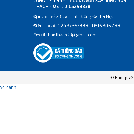
CÔNG TY TNHH THƯƠNG MẠI XÂY DỰNG BÀN
THẠCH - MST: 0105299838
Địa chỉ:
Số 23 Cát Linh, Đống Đa, Hà Nội.
Điện thoại:
024.37367999
-
0916.306.799
Email:
banthach23@gmail.com
© Bản quyề
So sánh