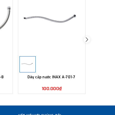
1-8
Dây cấp nước INAX A-701-7
Dây cấp
100.000₫