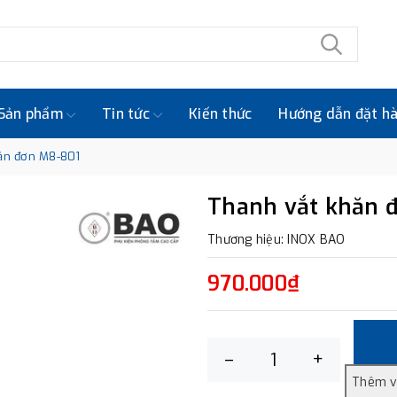
Sản phẩm
Tin tức
Kiến thức
Hướng dẫn đặt h
ăn đơn M8-801
Thanh vắt khăn 
Thương hiệu: INOX BAO
970.000₫
–
+