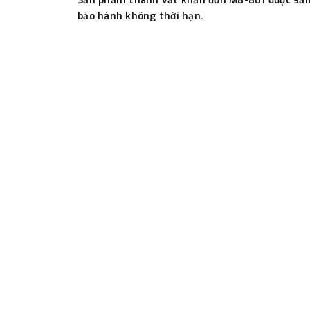
Sản phẩm thanh vắt khăn đơn M8-801 được sản 
bảo hành không thời hạn.