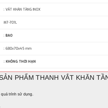
: VẮT KHĂN TẦNG INOX
M7-701L
:
BAO
: 680x70x45 mm
:
KHÔNG THỜI HẠN
 SẢN PHẨM THANH VẮT KHĂN TẦN
 quá trình sử dụng.
.