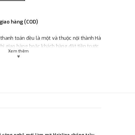
 giao hàng (COD)
 thanh toán đều là một và thuộc nội thành Hà
 khi giao hàng hoặc khách hàng đặt tiền trước
Xem thêm
ùy thuộc vào đơn hàng.
:
Địa chỉ : 23 phố Cát Linh, phường Cát Linh,
 hàng
ác với địa điểm thanh toán hoặc với những