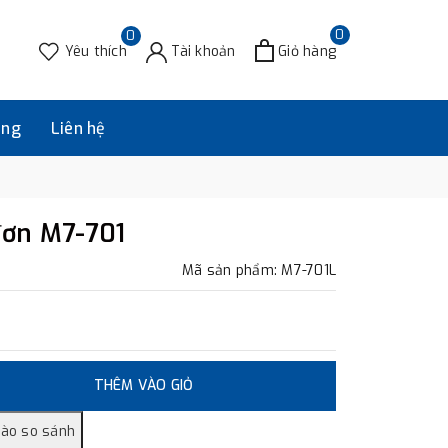
0
0
Yêu thích
Tài khoản
Giỏ hàng
àng
Liên hệ
đơn M7-701
Mã sản phẩm: M7-701L
THÊM VÀO GIỎ