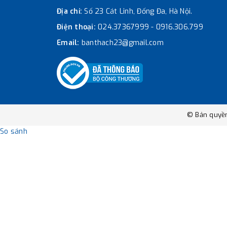
Địa chỉ:
Số 23 Cát Linh, Đống Đa, Hà Nội.
Điện thoại:
024.37367999
-
0916.306.799
Email:
banthach23@gmail.com
© Bản quyề
So sánh