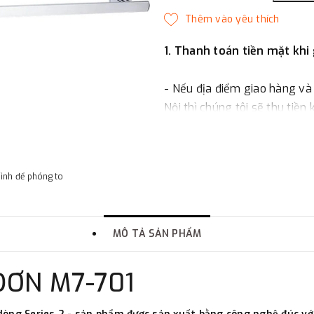
1. Thanh toán tiền mặt khi
- Nếu địa điểm giao hàng và
Nội thì chúng tôi sẽ thu tiền
một phần giá trị đơn hàng t
2. Thanh toán trực tiếp tại 
hình để phóng to
-
Showroom Thanh Hương
quận Đống Đa, Hà Nội.
MÔ TẢ SẢN PHẨM
3. Chuyển khoản qua ngân
ĐƠN M7-701
- Nếu địa điểm giao hàng kh