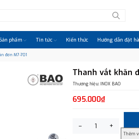
Sản phẩm
Tin tức
Kiến thức
Hướng dẫn đặt h
ăn đơn M7-701
Thanh vắt khăn 
Thương hiệu: INOX BAO
695.000₫
–
+