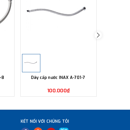
1-8
Dây cấp nước INAX A-701-7
Dây cấp
100.000₫
KẾT NỐI VỚI CHÚNG TÔI