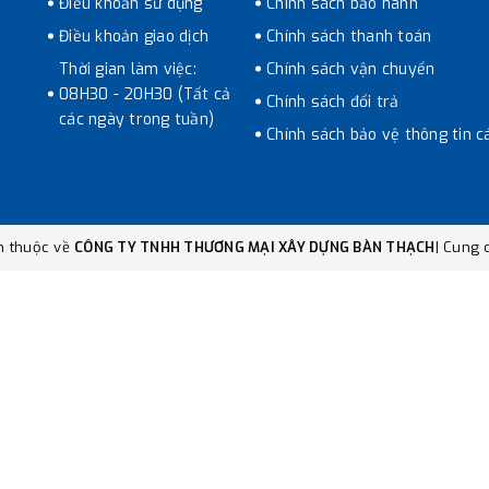
Điều khoản sử dụng
Chính sách bảo hành
Điều khoản giao dịch
Chính sách thanh toán
Thời gian làm việc:
Chính sách vận chuyển
08H30 - 20H30 (Tất cả
Chính sách đổi trả
các ngày trong tuần)
Chính sách bảo vệ thông tin c
n thuộc về
CÔNG TY TNHH THƯƠNG MẠI XÂY DỰNG BÀN THẠCH
|
Cung c