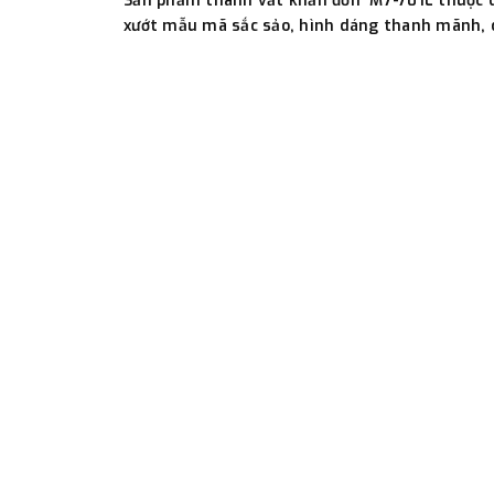
Sản phẩm thanh vắt khăn đơn M7-701L thuộc dòn
xướt mẫu mã sắc sảo, hình dáng thanh mãnh, c