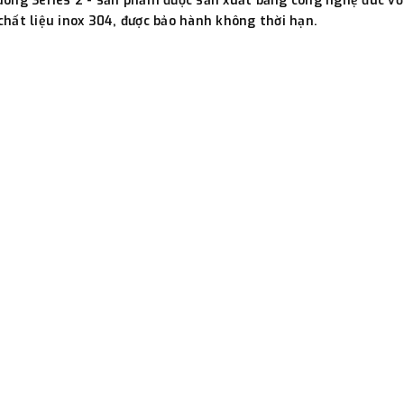
g Series 2 - sản phẩm được sản xuất bằng công nghệ đúc với c
đơn đặt hàng ngoài nội thành
hất liệu inox 304, được bảo hành không thời hạn.
trị hàng + phí vận chuyển th
bằng phương thức chuyển kho
- Sau khi có thông tin xác t
thực hiện đơn hàng theo yêu