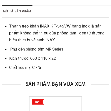
hàng tùy thuộc vào đơn hàng.
MÔ TẢ SẢN PHẨM
2. Thanh toán trực tiếp tại :
Thanh treo khăn INAX
KF-
545VW
bằng Inox
là sản
-
Showroom Thanh Hương
Địa chỉ : 23 phố Cát Linh,
phẩm không thể thiếu của phòng tắm,
đến từ thương
phường Cát Linh, quận Đống Đa, Hà Nội.
hiệu thiết bị vệ sinh INAX
Phụ kiện phòng tắm MR Series
3. Chuyển khoản qua ngân hàng
Kích thước: 660 x 110 x 22
- Nếu địa điểm giao hàng khác với địa điểm thanh toán
Chất liệu mạ: Cr-Ni
hoặc với những đơn đặt hàng ngoài nội thành Hà Nội.
Chúng tôi sẽ thu tiền trước 100% giá trị hàng + phí vận
chuyển theo cước phí tính trong chính sách vận chuyển
SẢN PHẨM BẠN VỪA XEM
bằng phương thức chuyển khoản trước khi giao hàng.
- Sau khi có thông tin xác thực đã chuyển tiền của quý
14%
khách, chúng tôi sẽ thực hiện đơn hàng theo yêu cầu.