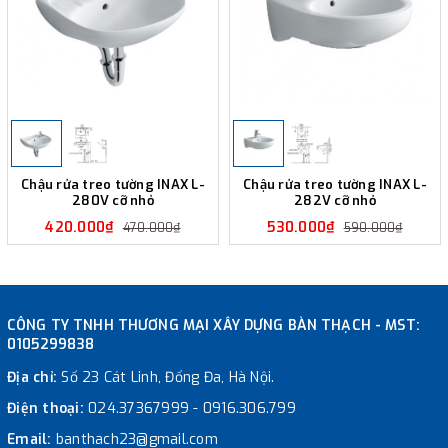
Chậu rửa treo tường INAX L-
Chậu rửa treo tường INAX L-
280V cỡ nhỏ
282V cỡ nhỏ
420.000₫
530.000₫
470.000₫
590.000₫
CÔNG TY TNHH THƯƠNG MẠI XÂY DỰNG BÀN THẠCH - MST:
0105299838
Địa chỉ:
Số 23 Cát Linh, Đống Đa, Hà Nội.
Điện thoại:
024.37367999
-
0916.306.799
Email:
banthach23@gmail.com