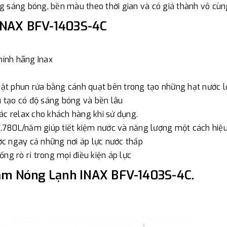
g sáng bóng, bền màu theo thời gian và có giá thành vô cùn
đơn đặt hàng ngoài nội thành
 INAX BFV-1403S-4C
trị hàng + phí vận chuyển th
bằng phương thức chuyển kho
- Sau khi có thông tin xác t
hính hãng Inax
thực hiện đơn hàng theo yêu
t phun rửa bằng cánh quạt bên trong tạo những hạt nước lớn
 tạo có độ sáng bóng và bền lâu
ác relax cho khách hàng khi sử dụng.
 37.780L/năm giúp tiết kiệm nước và năng lượng một cách hi
c ngay cả những nơi áp lực nước thấp
ng rò rỉ trong mọi điều kiện áp lực
Tắm Nóng Lạnh INAX BFV-1403S-4C.