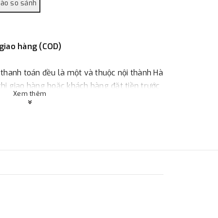
 giao hàng (COD)
 thanh toán đều là một và thuộc nội thành Hà
 khi giao hàng hoặc khách hàng đặt tiền trước
Xem thêm
ùy thuộc vào đơn hàng.
:
Địa chỉ : 23 phố Cát Linh, phường Cát Linh,
 hàng
ác với địa điểm thanh toán hoặc với những