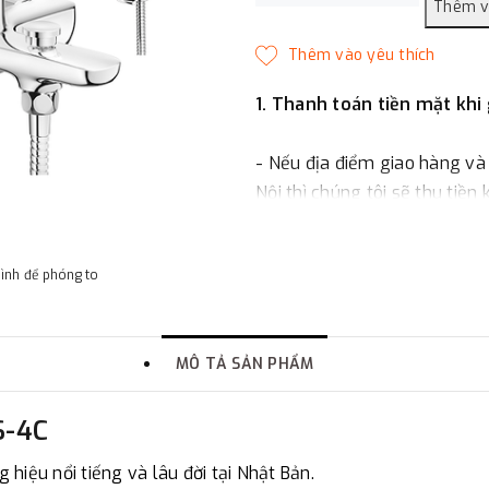
1. Thanh toán tiền mặt khi
- Nếu địa điểm giao hàng và
Nội thì chúng tôi sẽ thu tiền
một phần giá trị đơn hàng t
hình để phóng to
2. Thanh toán trực tiếp tại 
-
Showroom Thanh Hương
MÔ TẢ SẢN PHẨM
quận Đống Đa, Hà Nội.
S-4C
3. Chuyển khoản qua ngân
hiệu nổi tiếng và lâu đời tại Nhật Bản.
- Nếu địa điểm giao hàng kh