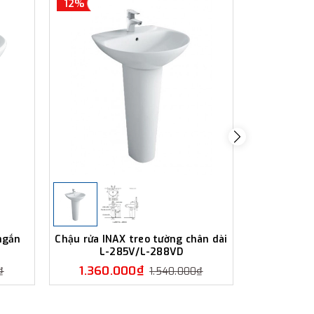
12%
12%
ngắn
Chậu rửa INAX treo tường chân dài
Chậu rửa 
L-285V/L-288VD
ngắn 
1.360.000₫
1.350
₫
1.540.000₫