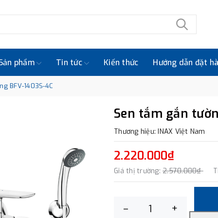
Sản phẩm
Tin tức
Kiến thức
Hướng dẫn đặt h
ờng BFV-1403S-4C
Sen tắm gắn tườ
Thương hiệu: INAX Việt Nam
2.220.000₫
Giá thị trường:
2.570.000₫
T
–
+