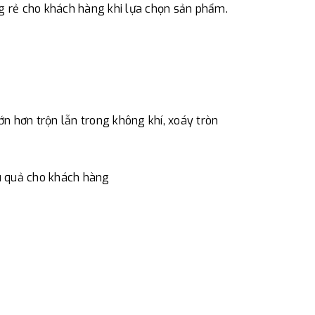
g rẻ cho khách hàng khi lựa chọn sản phẩm.
 Hà Nội. Chúng tôi sẽ thu tiền trước 100% giá
eo cước phí tính trong chính sách vận chuyển
ản trước khi giao hàng.
hực đã chuyển tiền của quý khách, chúng tôi sẽ
 cầu.
 hơn trộn lẫn trong không khí, xoáy tròn
ệu quả cho khách hàng