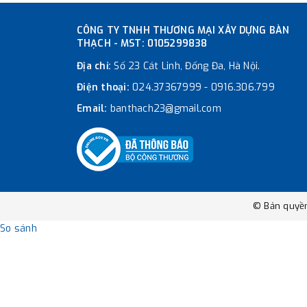
CÔNG TY TNHH THƯƠNG MẠI XÂY DỰNG BÀN
THẠCH - MST: 0105299838
Địa chỉ:
Số 23 Cát Linh, Đống Đa, Hà Nội.
Điện thoại:
024.37367999
-
0916.306.799
Email:
banthach23@gmail.com
© Bản quyề
So sánh