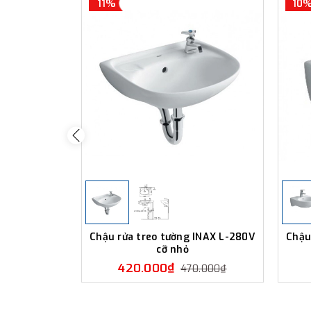
11%
10
Chậu rửa treo tường INAX L-280V
Chậu
cỡ nhỏ
420.000₫
470.000₫