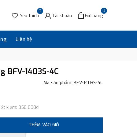
0
0
Yêu thích
Tài khoản
Giỏ hàng
àng
Liên hệ
ng BFV-1403S-4C
Mã sản phẩm: BFV-1403S-4C
iết kiệm:
350.000₫
THÊM VÀO GIỎ