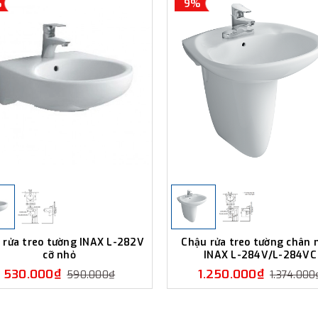
%
9%
 rửa treo tường INAX L-282V
Chậu rửa treo tường chân 
cỡ nhỏ
INAX L-284V/L-284VC
530.000₫
1.250.000₫
590.000₫
1.374.000