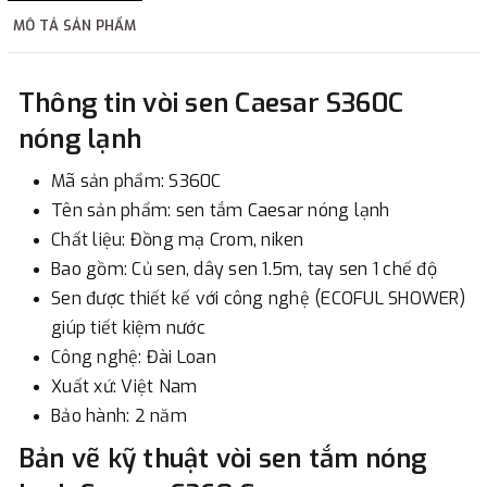
MÔ TẢ SẢN PHẨM
2. Thanh toán trực tiếp tại :
Thông tin vòi sen Caesar S360C
-
Showroom Thanh Hương
Địa chỉ : 23 phố Cát Linh,
nóng lạnh
phường Cát Linh, quận Đống Đa, Hà Nội.
Mã sản phẩm: S360C
3. Chuyển khoản qua ngân hàng
Tên sản phẩm: sen tắm Caesar nóng lạnh
Chất liệu: Đồng mạ Crom, niken
- Nếu địa điểm giao hàng khác với địa điểm thanh toán
Bao gồm: Củ sen, dây sen 1.5m, tay sen 1 chế độ
hoặc với những đơn đặt hàng ngoài nội thành Hà Nội.
Sen được thiết kế với công nghệ (ECOFUL SHOWER)
Chúng tôi sẽ thu tiền trước 100% giá trị hàng + phí vận
giúp tiết kiệm nước
chuyển theo cước phí tính trong chính sách vận chuyển
Công nghệ: Đài Loan
bằng phương thức chuyển khoản trước khi giao hàng.
Xuất xứ: Việt Nam
- Sau khi có thông tin xác thực đã chuyển tiền của quý
Bảo hành: 2 năm
khách, chúng tôi sẽ thực hiện đơn hàng theo yêu cầu.
Bản vẽ kỹ thuật vòi sen tắm nóng