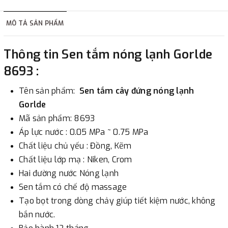
hàng tùy thuộc vào đơn hàng.
MÔ TẢ SẢN PHẨM
2. Thanh toán trực tiếp tại :
Thông tin Sen tắm nóng lạnh Gorlde
-
Showroom Thanh Hương
Địa chỉ : 23 phố Cát Linh,
8693 :
phường Cát Linh, quận Đống Đa, Hà Nội.
Tên sản phẩm:
Sen tắm cây đứng nóng lạnh
3. Chuyển khoản qua ngân hàng
Gorlde
Mã sản phẩm: 8693
- Nếu địa điểm giao hàng khác với địa điểm thanh toán
Áp lực nước : 0.05 MPa ~ 0.75 MPa
hoặc với những đơn đặt hàng ngoài nội thành Hà Nội.
Chất liệu chủ yếu : Đồng, Kẽm
Chúng tôi sẽ thu tiền trước 100% giá trị hàng + phí vận
Chất liệu lớp mạ : Niken, Crom
chuyển theo cước phí tính trong chính sách vận chuyển
Hai đường nước Nóng lạnh
bằng phương thức chuyển khoản trước khi giao hàng.
Sen tắm có chế độ massage
- Sau khi có thông tin xác thực đã chuyển tiền của quý
Tạo bọt trong dòng chảy giúp tiết kiệm nước, không
khách, chúng tôi sẽ thực hiện đơn hàng theo yêu cầu.
bắn nước.