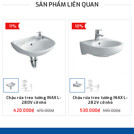
SẢN PHẨM LIÊN QUAN
11%
10%
Chậu rửa treo tường INAX L-
Chậu rửa treo tường INAX L-
280V cỡ nhỏ
282V cỡ nhỏ
420.000₫
530.000₫
470.000₫
590.000₫