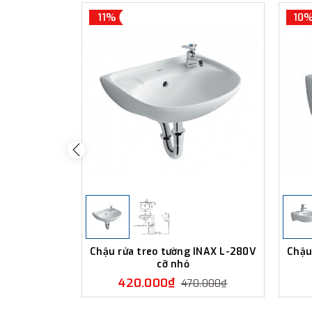
11%
10
Chậu rửa treo tường INAX L-280V
Chậu
cỡ nhỏ
420.000₫
470.000₫