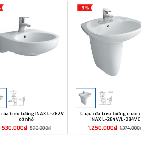
%
9%
 rửa treo tường INAX L-282V
Chậu rửa treo tường chân 
cỡ nhỏ
INAX L-284V/L-284VC
530.000₫
1.250.000₫
590.000₫
1.374.000