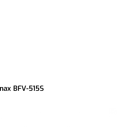
đơn đặt hàng ngoài nội thành
trị hàng + phí vận chuyển th
bằng phương thức chuyển kho
- Sau khi có thông tin xác t
thực hiện đơn hàng theo yêu
Inax BFV-515S