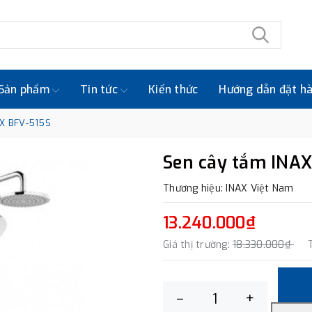
Sản phẩm
Tin tức
Kiến thức
Hướng dẫn đặt h
AX BFV-515S
Sen cây tắm INAX
Thương hiệu: INAX Việt Nam
13.240.000₫
Giá thị trường:
18.330.000₫
–
+