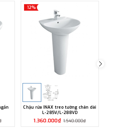
12%
12%
ngắn
Chậu rửa INAX treo tường chân dài
Chậu rửa 
L-285V/L-288VD
ngắn 
1.360.000₫
1.350
₫
1.540.000₫