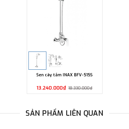
Sen cây tắm INAX BFV-515S
13.240.000₫
18.330.000₫
SẢN PHẨM LIÊN QUAN