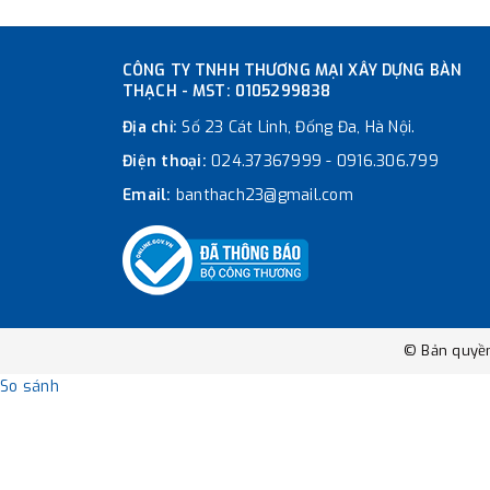
CÔNG TY TNHH THƯƠNG MẠI XÂY DỰNG BÀN
THẠCH - MST: 0105299838
Địa chỉ:
Số 23 Cát Linh, Đống Đa, Hà Nội.
Điện thoại:
024.37367999
-
0916.306.799
Email:
banthach23@gmail.com
© Bản quyề
So sánh