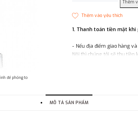
1. Thanh toán tiền mặt khi
- Nếu địa điểm giao hàng và
Nội thì chúng tôi sẽ thu tiền
một phần giá trị đơn hàng t
hình để phóng to
2. Thanh toán trực tiếp tại 
-
Showroom Thanh Hương
MÔ TẢ SẢN PHẨM
quận Đống Đa, Hà Nội.
3. Chuyển khoản qua ngân
- Nếu địa điểm giao hàng kh