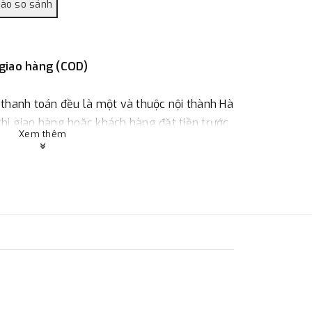
 giao hàng (COD)
 thanh toán đều là một và thuộc nội thành Hà
 khi giao hàng hoặc khách hàng đặt tiền trước
Xem thêm
ùy thuộc vào đơn hàng.
:
Địa chỉ : 23 phố Cát Linh, phường Cát Linh,
 hàng
ác với địa điểm thanh toán hoặc với những