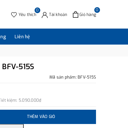
0
0
Yêu thích
Tài khoản
Giỏ hàng
àng
Liên hệ
 BFV-515S
Mã sản phẩm: BFV-515S
Tiết kiệm:
5.090.000₫
THÊM VÀO GIỎ