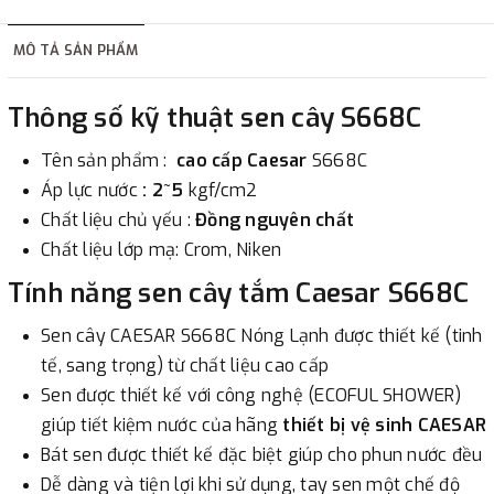
hàng tùy thuộc vào đơn hàng.
MÔ TẢ SẢN PHẨM
2. Thanh toán trực tiếp tại :
Thông số kỹ thuật sen cây S668C
-
Showroom Thanh Hương
Địa chỉ : 23 phố Cát Linh,
Tên sản phẩm :
cao cấp Caesar
S668C
phường Cát Linh, quận Đống Đa, Hà Nội.
Áp lực nước
: 2~5
kgf/cm2
Chất liệu chủ yếu :
Đồng nguyên chất
3. Chuyển khoản qua ngân hàng
Chất liệu lớp mạ: Crom, Niken
- Nếu địa điểm giao hàng khác với địa điểm thanh toán
Tính năng sen cây tắm Caesar S668C
hoặc với những đơn đặt hàng ngoài nội thành Hà Nội.
Sen cây CAESAR S668C Nóng Lạnh được thiết kế (tinh
Chúng tôi sẽ thu tiền trước 100% giá trị hàng + phí vận
tế, sang trọng) từ chất liệu cao cấp
chuyển theo cước phí tính trong chính sách vận chuyển
Sen được thiết kế với công nghệ (ECOFUL SHOWER)
bằng phương thức chuyển khoản trước khi giao hàng.
giúp tiết kiệm nước của hãng
thiết bị vệ sinh CAESAR
- Sau khi có thông tin xác thực đã chuyển tiền của quý
Bát sen được thiết kế đặc biệt giúp cho phun nước đều
khách, chúng tôi sẽ thực hiện đơn hàng theo yêu cầu.
Dễ dàng và tiện lợi khi sử dụng, tay sen một chế độ