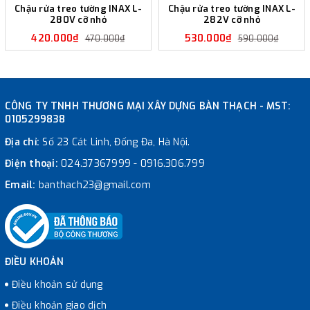
Chậu rửa treo tường INAX L-
Chậu rửa treo tường INAX L-
280V cỡ nhỏ
282V cỡ nhỏ
420.000₫
530.000₫
470.000₫
590.000₫
CÔNG TY TNHH THƯƠNG MẠI XÂY DỰNG BÀN THẠCH - MST:
0105299838
Địa chỉ:
Số 23 Cát Linh, Đống Đa, Hà Nội.
Điện thoại:
024.37367999
-
0916.306.799
Email:
banthach23@gmail.com
ĐIỀU KHOẢN
Điều khoản sử dụng
Điều khoản giao dịch