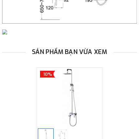
SẢN PHẨM BẠN VỪA XEM
10%