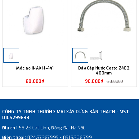
Móc áo INAX H-441
Dây Cấp Nước Cotto Z402
400mm
80.000₫
90.000₫
120.000₫
CÔNG TY TNHH THƯƠNG MẠI XÂY DỰNG BÀN THẠCH - MST:
0105299838
Địa chỉ:
Số 23 Cát Linh, Đống Đa, Hà Nội.
Điện thoại:
024.37367999
-
0916.306.799