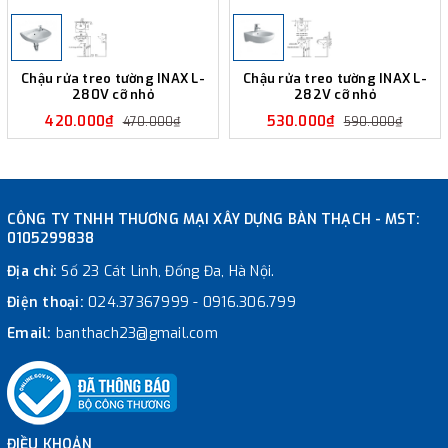
Chậu rửa treo tường INAX L-
Chậu rửa treo tường INAX L-
280V cỡ nhỏ
282V cỡ nhỏ
420.000₫
530.000₫
470.000₫
590.000₫
CÔNG TY TNHH THƯƠNG MẠI XÂY DỰNG BÀN THẠCH - MST:
0105299838
Địa chỉ:
Số 23 Cát Linh, Đống Đa, Hà Nội.
Điện thoại:
024.37367999
-
0916.306.799
Email:
banthach23@gmail.com
ĐIỀU KHOẢN