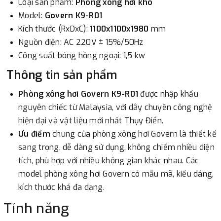
Loại sản phẩm:
Phòng xông hơi khô
Model:
Govern
K9-R01
3. Chuyển khoản qua ngân hàng
Kích thước (RxDxC):
1100x1100x1980
mm
Nguồn điện: AC 220V ± 15%/50Hz
- Nếu địa điểm giao hàng khác với địa điểm thanh toán
Công suất bóng hồng ngoại: 1,5 kw
hoặc với những đơn đặt hàng ngoài nội thành Hà Nội.
Thông tin sản phẩm
Chúng tôi sẽ thu tiền trước 100% giá trị hàng + phí vận
chuyển theo cước phí tính trong chính sách vận chuyển
Phòng xông hơi Govern K9-R01
được nhập khẩu
bằng phương thức chuyển khoản trước khi giao hàng.
nguyên chiếc từ Malaysia, với dây chuyền công nghệ
hiện đại và vật liệu mới nhất Thụy Điển.
- Sau khi có thông tin xác thực đã chuyển tiền của quý
Ưu điểm
chung của phòng xông hơi Govern là thiết kế
khách, chúng tôi sẽ thực hiện đơn hàng theo yêu cầu.
sang trọng, dễ dàng sử dụng, không chiếm nhiều diện
tích, phù hợp với nhiều không gian khác nhau. Các
model phòng xông hơi Govern có mẫu mã, kiểu dáng,
kích thước khá đa dạng.
Tính năng