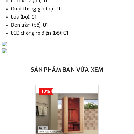
Radio/FM (bộ): 01
Quạt thông gió (bộ): 01
Loa (bộ): 01
Đèn trần (bộ): 01
LCD chống rò điện (bộ): 01
SẢN PHẨM BẠN VỪA XEM
10%