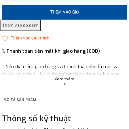
THÊM VÀO GIỎ
1. Thanh toán tiền mặt khi giao hàng (COD)
- Nếu địa điểm giao hàng và thanh toán đều là một và
thuộc nội thành Hà Nội thì chúng tôi sẽ thu tiền khi giao
Xem thêm
hàng hoặc khách hàng đặt tiền trước một phần giá trị đơn
hàng tùy thuộc vào đơn hàng.
MÔ TẢ SẢN PHẨM
2. Thanh toán trực tiếp tại :
Thông số kỹ thuật
-
Showroom Thanh Hương
Địa chỉ : 23 phố Cát Linh,
phường Cát Linh, quận Đống Đa, Hà Nội.