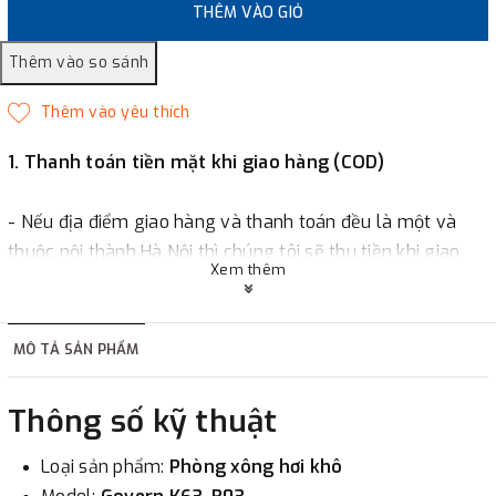
THÊM VÀO GIỎ
1. Thanh toán tiền mặt khi giao hàng (COD)
- Nếu địa điểm giao hàng và thanh toán đều là một và
thuộc nội thành Hà Nội thì chúng tôi sẽ thu tiền khi giao
Xem thêm
hàng hoặc khách hàng đặt tiền trước một phần giá trị đơn
hàng tùy thuộc vào đơn hàng.
MÔ TẢ SẢN PHẨM
2. Thanh toán trực tiếp tại :
Thông số kỹ thuật
-
Showroom Thanh Hương
Địa chỉ : 23 phố Cát Linh,
phường Cát Linh, quận Đống Đa, Hà Nội.
Loại sản phẩm:
Phòng xông hơi khô