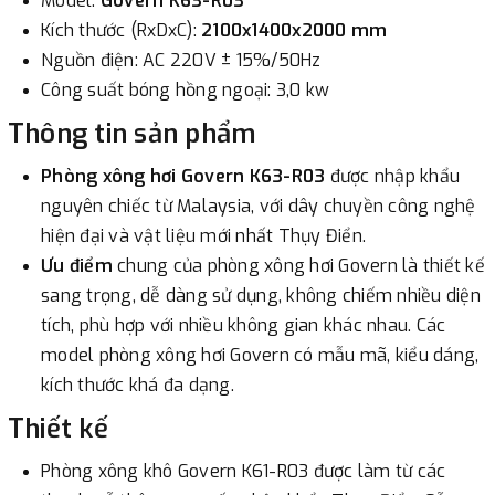
Model:
Govern
K63-R03
3. Chuyển khoản qua ngân hàng
Kích thước (RxDxC):
2100x1400x2000 mm
Nguồn điện: AC 220V ± 15%/50Hz
- Nếu địa điểm giao hàng khác với địa điểm thanh toán
Công suất bóng hồng ngoại: 3,0 kw
hoặc với những đơn đặt hàng ngoài nội thành Hà Nội.
Thông tin sản phẩm
Chúng tôi sẽ thu tiền trước 100% giá trị hàng + phí vận
chuyển theo cước phí tính trong chính sách vận chuyển
Phòng xông hơi Govern K63-R03
được nhập khẩu
bằng phương thức chuyển khoản trước khi giao hàng.
nguyên chiếc từ Malaysia, với dây chuyền công nghệ
hiện đại và vật liệu mới nhất Thụy Điển.
- Sau khi có thông tin xác thực đã chuyển tiền của quý
Ưu điểm
chung của phòng xông hơi Govern là thiết kế
khách, chúng tôi sẽ thực hiện đơn hàng theo yêu cầu.
sang trọng, dễ dàng sử dụng, không chiếm nhiều diện
tích, phù hợp với nhiều không gian khác nhau. Các
model phòng xông hơi Govern có mẫu mã, kiểu dáng,
kích thước khá đa dạng.
Thiết kế
Phòng xông khô Govern K61-R03 được làm từ các