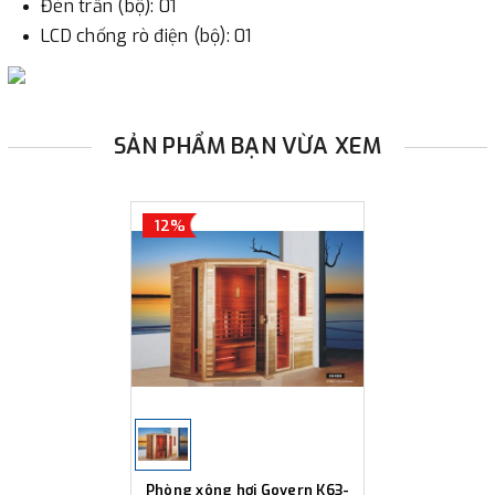
Đèn trần (bộ): 01
LCD chống rò điện (bộ): 01
SẢN PHẨM BẠN VỪA XEM
12%
Phòng xông hơi Govern K63-