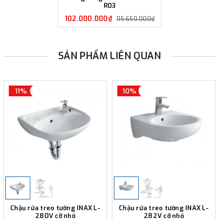
R03
102.000.000₫
115.650.000₫
SẢN PHẨM LIÊN QUAN
11%
10%
Chậu rửa treo tường INAX L-
Chậu rửa treo tường INAX L-
280V cỡ nhỏ
282V cỡ nhỏ