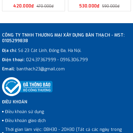
420.000₫
530.000₫
470.000₫
590.000₫
CÔNG TY TNHH THƯƠNG MẠI XÂY DỰNG BÀN THẠCH - MST:
0105299838
Địa chỉ:
Số 23 Cát Linh, Đống Đa, Hà Nội.
Điện thoại:
024.37367999
-
0916.306.799
Email:
banthach23@gmail.com
ĐIỀU KHOẢN
Điều khoản sử dụng
Điều khoản giao dịch
Thời gian làm việc: 08H30 - 20H30 (Tất cả các ngày trong