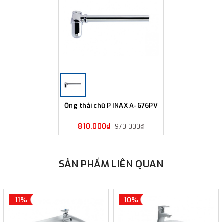
Ống thải chữ P INAX A-676PV
810.000₫
970.000₫
SẢN PHẨM LIÊN QUAN
11%
10%