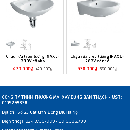
Chậu rửa treo tường INAX L-
Chậu rửa treo tường INAX L-
280V cỡ nhỏ
282V cỡ nhỏ
420.000₫
530.000₫
470.000₫
590.000₫
CÔNG TY TNHH THƯƠNG MẠI XÂY DỰNG BÀN THẠCH - MST:
0105299838
Địa chỉ:
Số 23 Cát Linh, Đống Đa, Hà Nội.
Điện thoại:
024.37367999
-
0916.306.799