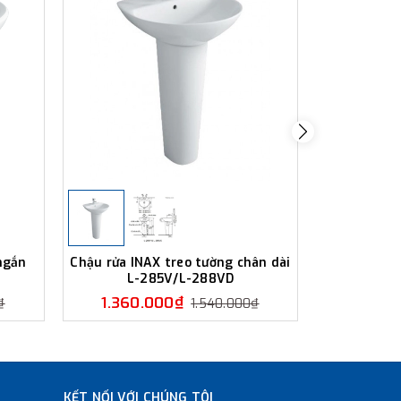
ngắn
Chậu rửa INAX treo tường chân dài
Chậu rửa 
L-285V/L-288VD
ngắn 
1.360.000₫
1.350
₫
1.540.000₫
KẾT NỐI VỚI CHÚNG TÔI