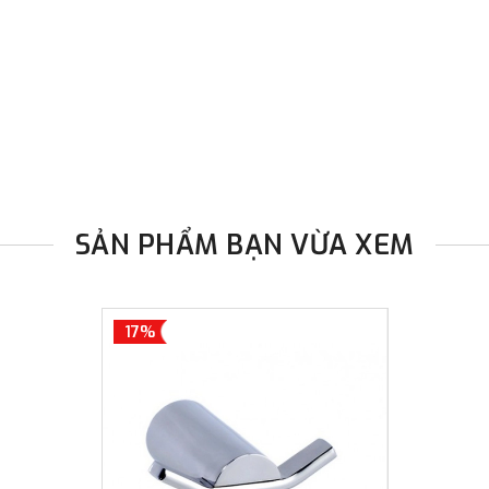
đơn đặt hàng ngoài nội thành
trị hàng + phí vận chuyển th
bằng phương thức chuyển kho
- Sau khi có thông tin xác t
thực hiện đơn hàng theo yêu
SẢN PHẨM BẠN VỪA XEM
17%