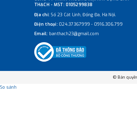
THẠCH - MST: 0105299838
Địa chỉ:
Số 23 Cát Linh, Đống Đa, Hà Nội.
Điện thoại:
024.37367999
-
0916.306.799
Email:
banthach23@gmail.com
© Bản quyề
So sánh