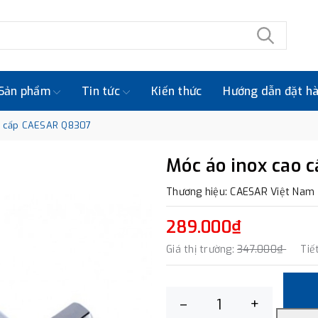
Sản phẩm
Tin tức
Kiến thức
Hướng dẫn đặt h
o cấp CAESAR Q8307
Móc áo inox cao 
Thương hiệu: CAESAR Việt Nam
289.000₫
Giá thị trường:
347.000₫
Tiế
–
+