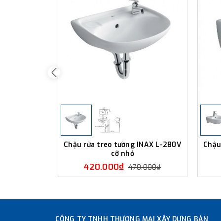
Chậu rửa treo tường INAX L-280V
Chậu
cỡ nhỏ
420.000₫
470.000₫
CÔNG TY TNHH THƯƠNG MẠI XÂY DỰNG BÀN