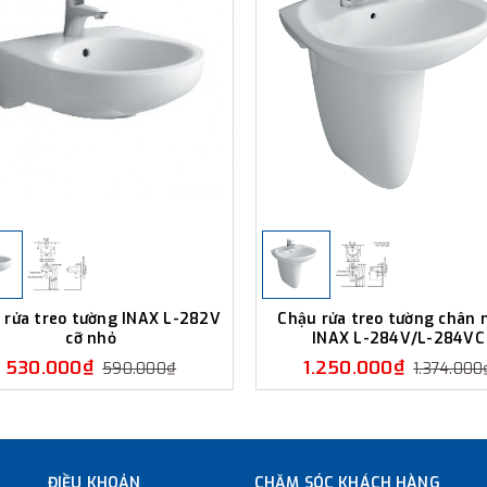
 rửa treo tường INAX L-282V
Chậu rửa treo tường chân 
cỡ nhỏ
INAX L-284V/L-284VC
530.000₫
1.250.000₫
590.000₫
1.374.000
ĐIỀU KHOẢN
CHĂM SÓC KHÁCH HÀNG