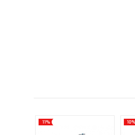
11%
10