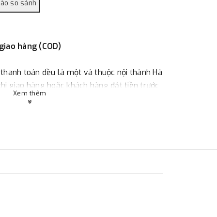
 giao hàng (COD)
 thanh toán đều là một và thuộc nội thành Hà
 khi giao hàng hoặc khách hàng đặt tiền trước
Xem thêm
ùy thuộc vào đơn hàng.
:
Địa chỉ : 23 phố Cát Linh, phường Cát Linh,
 hàng
ác với địa điểm thanh toán hoặc với những