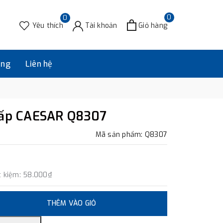
0
0
Yêu thích
Tài khoản
Giỏ hàng
àng
Liên hệ
cấp CAESAR Q8307
Mã sản phẩm: Q8307
t kiệm:
58.000₫
THÊM VÀO GIỎ