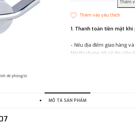
1. Thanh toán tiền mặt khi
- Nếu địa điểm giao hàng và
Nội thì chúng tôi sẽ thu tiền
một phần giá trị đơn hàng t
hình để phóng to
2. Thanh toán trực tiếp tại 
-
Showroom Thanh Hương
MÔ TẢ SẢN PHẨM
quận Đống Đa, Hà Nội.
307
3. Chuyển khoản qua ngân
- Nếu địa điểm giao hàng kh