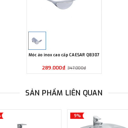
Móc áo inox cao cấp CAESAR Q8307
289.000₫
347.000₫
SẢN PHẨM LIÊN QUAN
%
9%